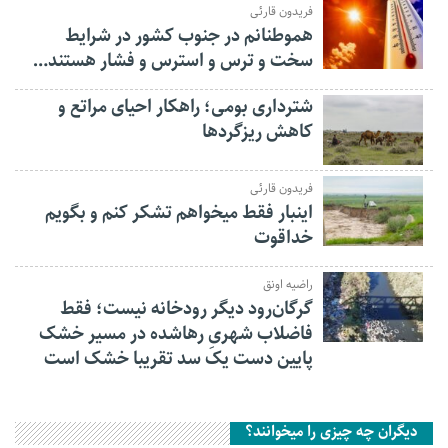
فریدون قارئی
هموطنانم در جنوب کشور در شرایط
سخت و ترس و استرس و فشار هستند…
شترداری بومی؛ راهکار احیای مراتع و
کاهش ریزگردها
فریدون قارئی
اینبار فقط میخواهم تشکر کنم و بگویم
خداقوت
راضیه اونق
گرگان‌رود دیگر رودخانه نیست؛ فقط
فاضلاب شهریِ رهاشده در مسیر خشک
پایین دست یک سد تقریبا خشک است
دیگران چه چیزی را میخوانند؟