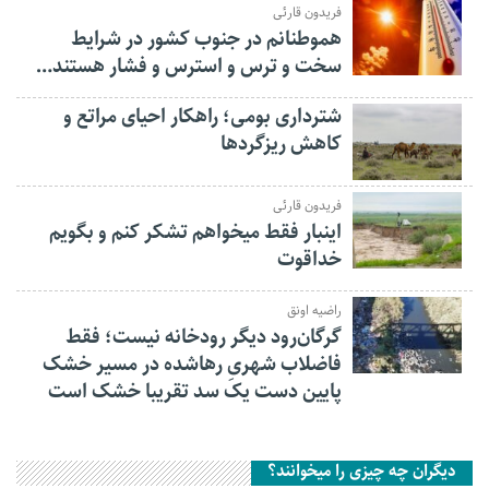
فریدون قارئی
هموطنانم در جنوب کشور در شرایط
سخت و ترس و استرس و فشار هستند…
شترداری بومی؛ راهکار احیای مراتع و
کاهش ریزگردها
فریدون قارئی
اینبار فقط میخواهم تشکر کنم و بگویم
خداقوت
راضیه اونق
گرگان‌رود دیگر رودخانه نیست؛ فقط
فاضلاب شهریِ رهاشده در مسیر خشک
پایین دست یک سد تقریبا خشک است
دیگران چه چیزی را میخوانند؟