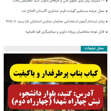
۲۰ میلیارد ریال برای تجهیز فنی و حرفه‌ای بانوان گنبد تخصیص یافت
محل عرضه مستقیم گوشت قرمز عشایری گلستان افتتاح شد
زمان ثبت‌نام آزمون استخدامی معلمان مدارس استثنایی فرا رسید hrtc.ir
قابل توجه متقاضیان پروانه داوری و میانجیگری قوه قضاییه
محل تبلیغات