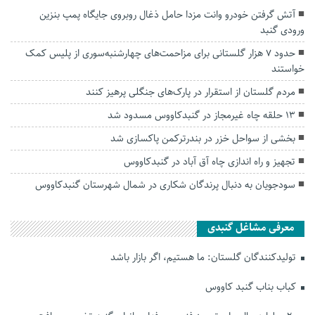
آتش گرفتن خودرو وانت مزدا حامل ذغال روبروی جایگاه پمپ بنزین
ورودی گنبد
حدود ۷ هزار گلستانی برای مزاحمت‌های چهارشنبه‌سوری از پلیس کمک
خواستند
مردم گلستان از استقرار در پارک‌های جنگلی پرهیز کنند
۱۳ حلقه چاه غیرمجاز در گنبدکاووس مسدود شد
بخشی از سواحل خزر در بندرترکمن پاکسازی شد
تجهیز و راه اندازی چاه آق آباد در گنبدکاووس
سودجویان به دنبال پرندگان شکاری در شمال شهرستان گنبدکاووس
معرفی مشاغل گنبدی
تولیدکنندگان گلستان: ما هستیم، اگر بازار باشد
کباب بناب گنبد کاووس