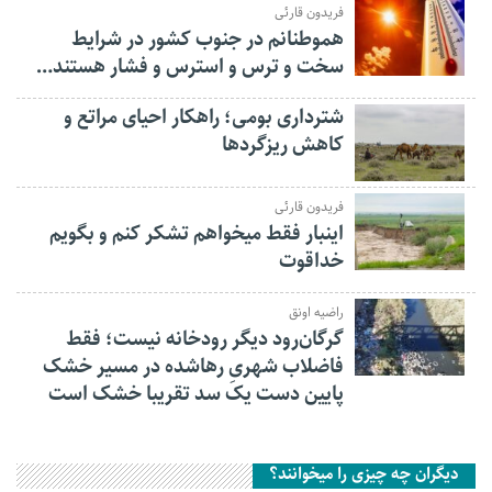
فریدون قارئی
هموطنانم در جنوب کشور در شرایط
سخت و ترس و استرس و فشار هستند…
شترداری بومی؛ راهکار احیای مراتع و
کاهش ریزگردها
فریدون قارئی
اینبار فقط میخواهم تشکر کنم و بگویم
خداقوت
راضیه اونق
گرگان‌رود دیگر رودخانه نیست؛ فقط
فاضلاب شهریِ رهاشده در مسیر خشک
پایین دست یک سد تقریبا خشک است
دیگران چه چیزی را میخوانند؟