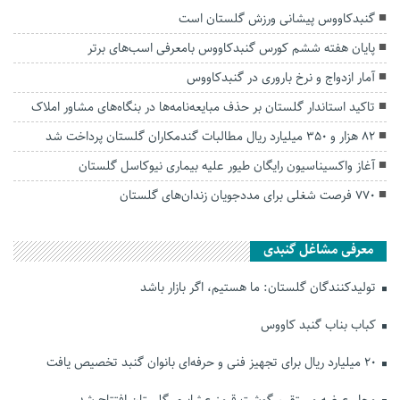
گنبدکاووس پیشانی ورزش گلستان است
پایان هفته ششم کورس گنبدکاووس بامعرفی اسب‌های برتر
آمار ازدواج و نرخ باروری در گنبدکاووس
تاکید استاندار گلستان بر حذف مبایعه‌نامه‌ها در بنگاه‌های مشاور املاک
۸۲ هزار و ۳۵۰ میلیارد ریال مطالبات گندمکاران گلستان پرداخت شد
آغاز واکسیناسیون رایگان طیور علیه بیماری نیوکاسل گلستان
۷۷۰ فرصت شغلی برای مددجویان زندان‌های گلستان
معرفی مشاغل گنبدی
تولیدکنندگان گلستان: ما هستیم، اگر بازار باشد
کباب بناب گنبد کاووس
۲۰ میلیارد ریال برای تجهیز فنی و حرفه‌ای بانوان گنبد تخصیص یافت
محل عرضه مستقیم گوشت قرمز عشایری گلستان افتتاح شد