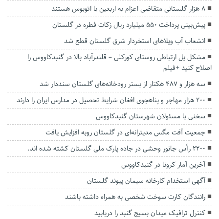
۸ هزار گلستانی متقاضی اعزام به اربعین با اتوبوس هستند
پیش‌بینی پرداخت ۵۵۰ میلیارد ریال زکات فطره در گلستان
انشعاب آب ویلاهای استخردار شرق گلستان قطع شد
مشکل پل ارتباطی روستای کورکلی – قلندرآباد بالا در گنبدکاووس را
اصلاح کنید +فیلم
سه هزار و ۴۸۷ هکتار از بستر رودخانه‌های گلستان سنددار شد
۲۰۰ هزار مهاجر و پناهجوی افغان شرایط تحصیل در مدارس ایران را دارند
سخنی با مسئولان شهرستان گنبدکاووس
جمعیت آفت مگس مدیترانه‌ای در گلستان روبه افزایش یافت
۲۲۰۰ رأس جانور وحشی در جاده پارک ملی گلستان کشته شده اند.
آخرین آمار کرونا در گنبدکاووس
آگهی استخدام کارخانه سیمان پیوند گلستان
رانندگان کارت سوخت شخصی به همراه داشته باشند
کنترل ترافیک میدان بسیج گنبد را دریابید