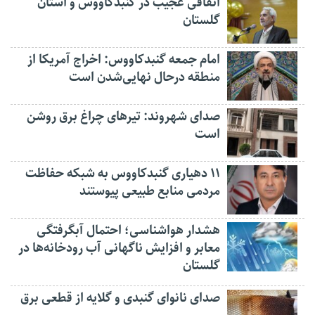
اتفاقی عجیب در‌ گنبدکاووس و استان
گلستان
امام جمعه گنبدکاووس: اخراج آمریکا از
منطقه درحال نهایی‌شدن است
صدای شهروند: تیرهای چراغ برق روشن
است
۱۱ دهیاری گنبدکاووس به شبکه حفاظت
مردمی منابع طبیعی پیوستند
هشدار هواشناسی؛ احتمال آبگرفتگی
معابر و افزایش ناگهانی آب رودخانه‌ها در
گلستان
صدای نانوای گنبدی و گلایه از قطعی برق