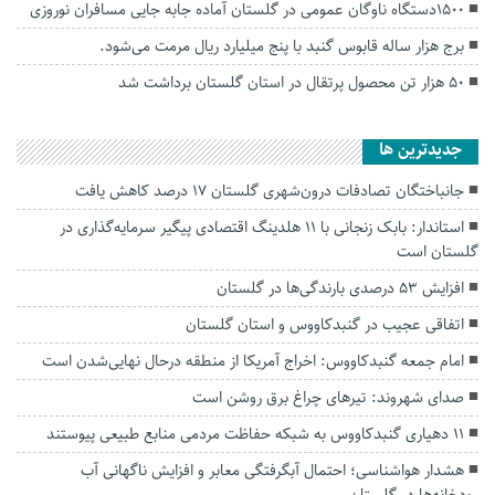
۱۵۰۰دستگاه ناوگان عمومی در گلستان آماده جابه جایی مسافران نوروزی
برج هزار ساله قابوس گنبد با پنج میلیارد ریال مرمت می‌شود.
۵۰ هزار تن محصول پرتقال در استان گلستان برداشت شد
جديدترين ها
جانباختگان تصادفات درون‌شهری گلستان ۱۷ درصد کاهش یافت
استاندار: بابک زنجانی با ۱۱ هلدینگ اقتصادی پیگیر سرمایه‌گذاری در
گلستان است
افزایش ۵۳ درصدی بارندگی‌ها در گلستان
اتفاقی عجیب در‌ گنبدکاووس و استان گلستان
امام جمعه گنبدکاووس: اخراج آمریکا از منطقه درحال نهایی‌شدن است
صدای شهروند: تیرهای چراغ برق روشن است
۱۱ دهیاری گنبدکاووس به شبکه حفاظت مردمی منابع طبیعی پیوستند
هشدار هواشناسی؛ احتمال آبگرفتگی معابر و افزایش ناگهانی آب