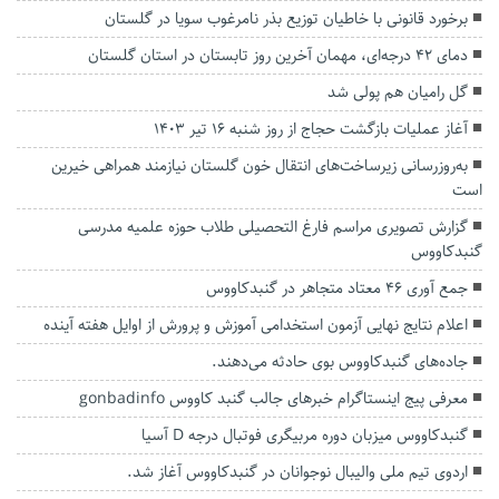
برخورد قانونی با خاطیان توزیع بذر نامرغوب سویا در گلستان
دمای ۴۲ درجه‌ای، مهمان آخرین روز تابستان در استان گلستان
گل رامیان هم پولی شد
آغاز عملیات بازگشت حجاج از روز شنبه ۱۶ تیر ۱۴۰۳
به‌روزرسانی زیرساخت‌های انتقال خون گلستان نیازمند همراهی خیرین
است
گزارش تصویری مراسم فارغ التحصیلی طلاب حوزه علمیه مدرسی
گنبدکاووس
جمع آوری 46 معتاد متجاهر در گنبدكاووس
اعلام نتایج نهایی آزمون استخدامی آموزش و پرورش از اوایل هفته آینده
جاده‌های گنبدکاووس بوی حادثه می‌دهند.
معرفی پیج اینستاگرام خبرهای جالب گنبد کاووس gonbadinfo
گنبدکاووس میزبان دوره مربیگری فوتبال درجه D آسیا
اردوی تیم ملی والیبال نوجوانان در گنبدکاووس آغاز شد.