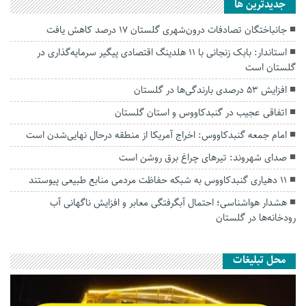
جديدترين ها
جانباختگان تصادفات درون‌شهری گلستان ۱۷ درصد کاهش یافت
استاندار: بابک زنجانی با ۱۱ هلدینگ اقتصادی پیگیر سرمایه‌گذاری در
گلستان است
افزایش ۵۳ درصدی بارندگی‌ها در گلستان
اتفاقی عجیب در‌ گنبدکاووس و استان گلستان
امام جمعه گنبدکاووس: اخراج آمریکا از منطقه درحال نهایی‌شدن است
صدای شهروند: تیرهای چراغ برق روشن است
۱۱ دهیاری گنبدکاووس به شبکه حفاظت مردمی منابع طبیعی پیوستند
هشدار هواشناسی؛ احتمال آبگرفتگی معابر و افزایش ناگهانی آب
رودخانه‌ها در گلستان
محل تبلیغات