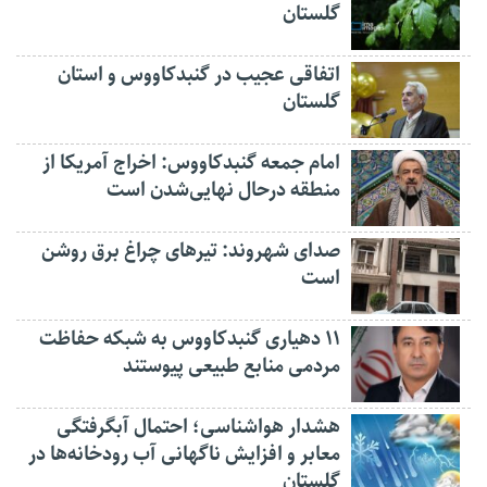
گلستان
اتفاقی عجیب در‌ گنبدکاووس و استان
گلستان
امام جمعه گنبدکاووس: اخراج آمریکا از
منطقه درحال نهایی‌شدن است
صدای شهروند: تیرهای چراغ برق روشن
است
۱۱ دهیاری گنبدکاووس به شبکه حفاظت
مردمی منابع طبیعی پیوستند
هشدار هواشناسی؛ احتمال آبگرفتگی
معابر و افزایش ناگهانی آب رودخانه‌ها در
گلستان