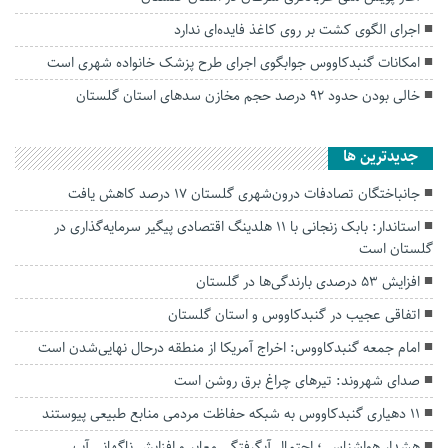
اجرای الگوی کشت بر روی کاغذ فایده‌ای ندارد
امکانات گنبدکاووس جوابگوی اجرای طرح پزشک خانواده شهری است
خالی بودن حدود ۹۲ درصد حجم مخازن سد‌های استان گلستان
جديدترين ها
جانباختگان تصادفات درون‌شهری گلستان ۱۷ درصد کاهش یافت
استاندار: بابک زنجانی با ۱۱ هلدینگ اقتصادی پیگیر سرمایه‌گذاری در
گلستان است
افزایش ۵۳ درصدی بارندگی‌ها در گلستان
اتفاقی عجیب در‌ گنبدکاووس و استان گلستان
امام جمعه گنبدکاووس: اخراج آمریکا از منطقه درحال نهایی‌شدن است
صدای شهروند: تیرهای چراغ برق روشن است
۱۱ دهیاری گنبدکاووس به شبکه حفاظت مردمی منابع طبیعی پیوستند
هشدار هواشناسی؛ احتمال آبگرفتگی معابر و افزایش ناگهانی آب