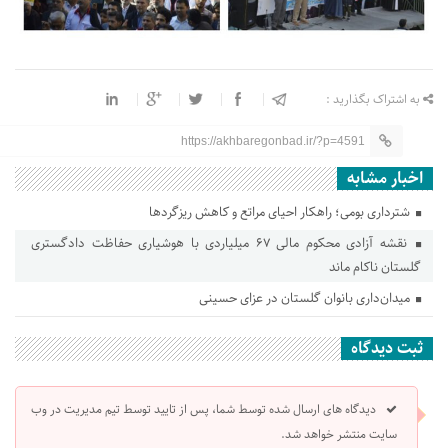
به اشتراک بگذارید :
https://akhbaregonbad.ir/?p=4591
اخبار مشابه
شترداری بومی؛ راهکار احیای مراتع و کاهش ریزگردها
نقشه آزادی محکوم مالی ۶۷ میلیاردی با هوشیاری حفاظت دادگستری
گلستان ناکام ماند
میدان‌داری بانوان گلستان در عزای حسینی
ثبت دیدگاه
دیدگاه های ارسال شده توسط شما، پس از تایید توسط تیم مدیریت در وب
سایت منتشر خواهد شد.