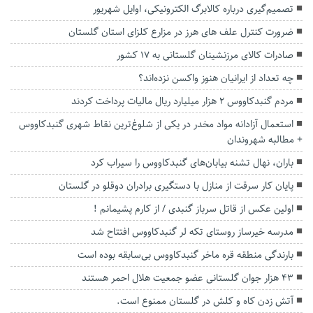
تصمیم‌گیری درباره کالابرگ الکترونیکی، اوایل شهریور
ضرورت کنترل علف های هرز در مزارع کلزای استان گلستان
صادرات کالای مرزنشینان گلستانی به ۱۷ کشور
چه تعداد از ایرانیان هنوز واکسن نزده‌اند؟
مردم گنبدکاووس ۲ هزار میلیارد ریال مالیات پرداخت کردند
استعمال آزادانه مواد مخدر در یکی از شلوغ‌ترین نقاط شهری گنبدکاووس
+ مطالبه شهروندان
باران، نهال تشنه بیابان‌های گنبدکاووس را سیراب کرد
پایان کار سرقت از منازل با دستگیری برادران دوقلو در گلستان
اولین عکس از قاتل سرباز گنبدی / از کارم پشیمانم !
مدرسه خیرساز روستای تکه لر گنبدکاووس افتتاح شد
بارندگی منطقه قره ماخر گنبدکاووس بی‌سابقه بوده است
۴۳ هزار جوان گلستانی عضو جمعیت هلال احمر هستند
آتش زدن کاه و کلش در گلستان ممنوع است.