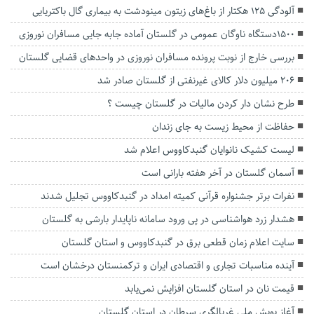
آلودگی ۱۲۵ هکتار از باغ‌های زیتون مینودشت به بیماری گال باکتریایی
۱۵۰۰دستگاه ناوگان عمومی در گلستان آماده جابه جایی مسافران نوروزی
بررسی خارج از نوبت پرونده مسافران نوروزی در واحد‌های قضایی گلستان
۲۰۶ میلیون دلار کالای غیرنفتی از گلستان صادر شد
طرح نشان دار کردن مالیات در گلستان چیست ؟
حفاظت از محیط زیست به جای زندان
لیست کشیک نانوایان گنبدکاووس اعلام شد
آسمان گلستان در آخر هفته بارانی است
نفرات برتر جشنواره قرآنی کمیته امداد در گنبدکاووس تجلیل شدند
هشدار زرد هواشناسی در پی ورود سامانه ناپایدار بارشی به گلستان
سایت اعلام زمان قطعی برق در‌ گنبدکاووس و استان گلستان
آینده مناسبات تجاری و اقتصادی ایران و ترکمنستان درخشان است
قیمت نان در استان گلستان افزایش نمی‌یابد
آغاز پویش ملی غربالگری سرطان در استان گلستان