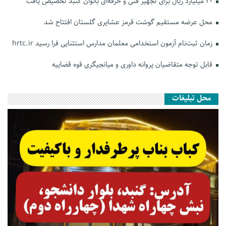
۲۰ میلیارد ریال برای تجهیز فنی و حرفه‌ای بانوان گنبد تخصیص یافت
محل عرضه مستقیم گوشت قرمز عشایری گلستان افتتاح شد
زمان ثبت‌نام آزمون استخدامی معلمان مدارس استثنایی فرا رسید hrtc.ir
قابل توجه متقاضیان پروانه داوری و میانجیگری قوه قضاییه
محل تبلیغات