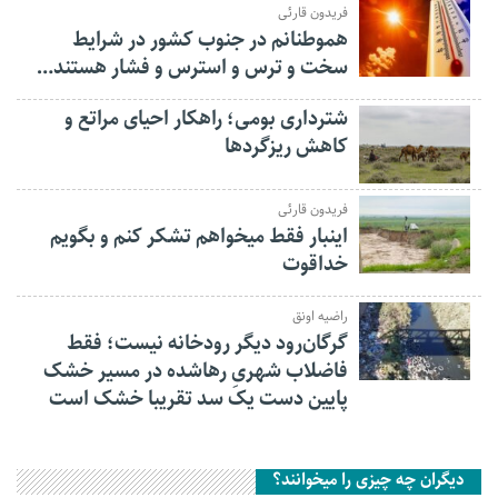
فریدون قارئی
هموطنانم در جنوب کشور در شرایط
سخت و ترس و استرس و فشار هستند…
شترداری بومی؛ راهکار احیای مراتع و
کاهش ریزگردها
فریدون قارئی
اینبار فقط میخواهم تشکر کنم و بگویم
خداقوت
راضیه اونق
گرگان‌رود دیگر رودخانه نیست؛ فقط
فاضلاب شهریِ رهاشده در مسیر خشک
پایین دست یک سد تقریبا خشک است
دیگران چه چیزی را میخوانند؟