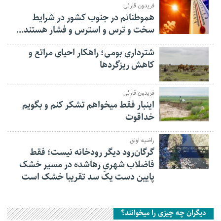
فریدون قارئی
هموطنانم در جنوب کشور در شرایط
سخت و ترس و استرس و فشار هستند…
شترداری بومی؛ راهکار احیای مراتع و
کاهش ریزگردها
فریدون قارئی
اینبار فقط میخواهم تشکر کنم و بگویم
خداقوت
راضیه اونق
گرگان‌رود دیگر رودخانه نیست؛ فقط
فاضلاب شهریِ رهاشده در مسیر خشک
پایین دست یک سد تقریبا خشک است
دیگران چه چیزی را میخوانند؟