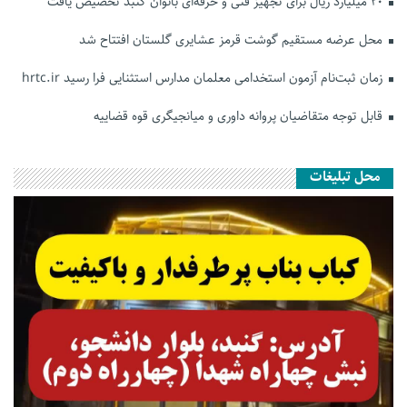
۲۰ میلیارد ریال برای تجهیز فنی و حرفه‌ای بانوان گنبد تخصیص یافت
محل عرضه مستقیم گوشت قرمز عشایری گلستان افتتاح شد
زمان ثبت‌نام آزمون استخدامی معلمان مدارس استثنایی فرا رسید hrtc.ir
قابل توجه متقاضیان پروانه داوری و میانجیگری قوه قضاییه
محل تبلیغات