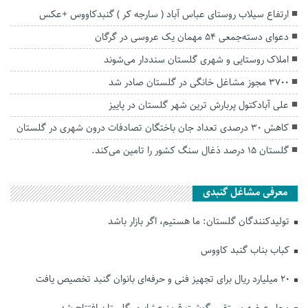
ارتفاع سیلاب روستای عباس آباد ( سارجه کر ) گنبدکاووس +عکس
دعوای دسته‌جمعی ۵۴ مهمان یک عروسی در گرگان
املاک روستایی و شهری گلستان سنددار می‌شوند
۳۷۰۰ مجوز مشاغل خانگی در گلستان صادر شد
علی آبادکتول پربارش ترین شهر گلستان در پاییز
کاهش ۳۰ درصدی تعداد جان باختگان تصادفات درون شهری در گلستان
گلستان ۱۵ درصد ذغال سنگ کشور را تامین می‌کند.
معرفی مشاغل گنبدی
تولیدکنندگان گلستان: ما هستیم، اگر بازار باشد
کباب بناب گنبد کاووس
۲۰ میلیارد ریال برای تجهیز فنی و حرفه‌ای بانوان گنبد تخصیص یافت
محل عرضه مستقیم گوشت قرمز عشایری گلستان افتتاح شد