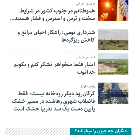
فریدون قارئی
هموطنانم در جنوب کشور در شرایط
سخت و ترس و استرس و فشار هستند…
شترداری بومی؛ راهکار احیای مراتع و
کاهش ریزگردها
فریدون قارئی
اینبار فقط میخواهم تشکر کنم و بگویم
خداقوت
راضیه اونق
گرگان‌رود دیگر رودخانه نیست؛ فقط
فاضلاب شهریِ رهاشده در مسیر خشک
پایین دست یک سد تقریبا خشک است
دیگران چه چیزی را میخوانند؟