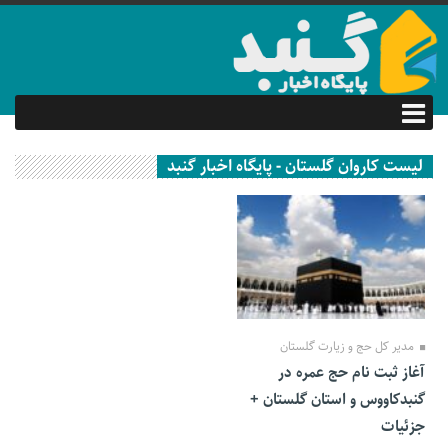
لیست کاروان گلستان - پایگاه اخبار گنبد
21 آذر 1402
مدیر کل حج و زیارت گلستان
آغاز ثبت نام حج عمره در
گنبدکاووس و استان گلستان +
جزئیات