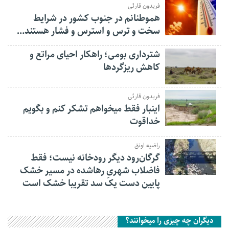
فریدون قارئی
هموطنانم در جنوب کشور در شرایط
سخت و ترس و استرس و فشار هستند…
شترداری بومی؛ راهکار احیای مراتع و
کاهش ریزگردها
فریدون قارئی
اینبار فقط میخواهم تشکر کنم و بگویم
خداقوت
راضیه اونق
گرگان‌رود دیگر رودخانه نیست؛ فقط
فاضلاب شهریِ رهاشده در مسیر خشک
پایین دست یک سد تقریبا خشک است
دیگران چه چیزی را میخوانند؟