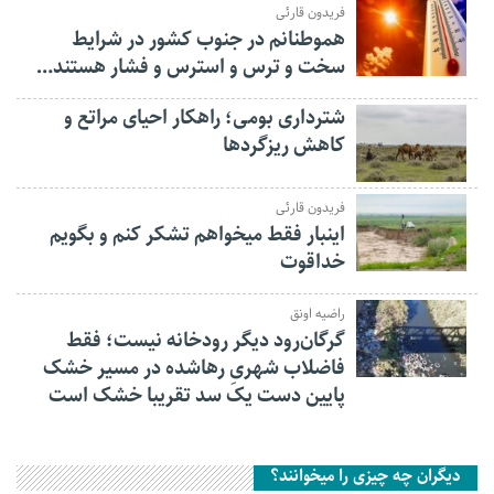
فریدون قارئی
هموطنانم در جنوب کشور در شرایط
سخت و ترس و استرس و فشار هستند…
شترداری بومی؛ راهکار احیای مراتع و
کاهش ریزگردها
فریدون قارئی
اینبار فقط میخواهم تشکر کنم و بگویم
خداقوت
راضیه اونق
گرگان‌رود دیگر رودخانه نیست؛ فقط
فاضلاب شهریِ رهاشده در مسیر خشک
پایین دست یک سد تقریبا خشک است
دیگران چه چیزی را میخوانند؟