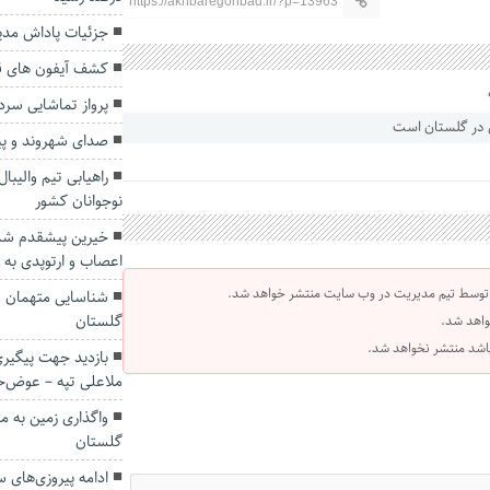
https://akhbaregonbad.ir/?p=13963
جزئیات پاداش مد
کشف آیفون های ق
پرواز تماشایی سردا
صدای شهروند و پید
راهیابی تیم والیبا
نوجوانان کشور
خیرین پیشقدم شدن
اعصاب و ارتوپدی به 
 توسط تیم مدیریت در وب سایت منتشر خواهد شد.
شناسایی متهمان عر
گلستان
واهد شد.
 باشد منتشر نخواهد شد.
بازدید جهت پیگیری
ملاعلی تپه – عوض‌
واگذاری زمین به م
گلستان
ادامه پیروزی‌های 