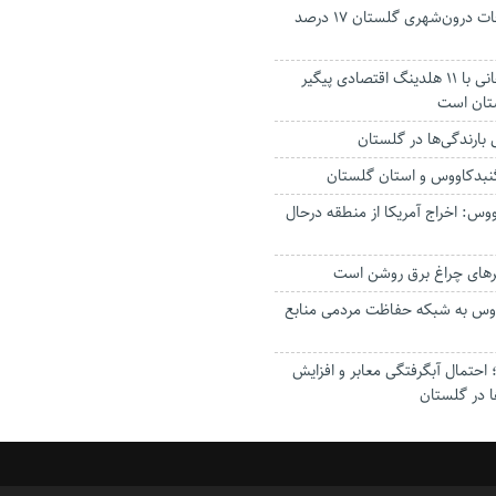
جانباختگان تصادفات درون‌شهری گلستان ۱۷ درصد
استاندار: بابک زنجانی با ۱۱ هلدینگ اقتصادی پیگیر
ستان است
گنبدکاووس و استان گلستان
وس: اخراج آمریکا از منطقه درحال
رهای چراغ برق روشن است
اووس به شبکه حفاظت مردمی منابع
حتمال آبگرفتگی معابر و افزایش
ا در گلستان