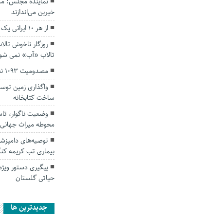
نماینده مجلس: مدی
خیرین می‌اندازند
از هر ۱۰ ایرانی یک نفر حیوان خانگی دارد.
روزگار ناخوش تالا
تالاب «آب» نمی شو
مصدومیت ۱۰۹۳ نفر در حوادث استان طی بهار
واگذاری زمین توس
ساخت کتابخانه‌
وضعیت ناگوار، تاس
محوطه میراث‌ جهانی
توصیه‌های دامپزش
بیماری تب کریمه کنگ
پیگیری دستور ویژه
حیاتی گلستان
جديدترين ها