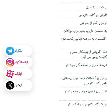
یریت مصرف برق
اچاق در گنبد کاووس
ر برای گذر از حواشی
ا نشدن داروی بخور برای نوزادان
ل گلستان به مرحله نهایی رقابت‌های
تلگرام
د: گروهی از پزشکان مغز و
گنبدکاووس می آیند
اینستاگرام
ضه خارج از شبکه گاز مایع در
آپارات
 اجرای آسفالت جاده بین روستایی
حاجی گنبدکاووس
ایکس
تقاضیان قانون جوانی جمعیت در
سریک گنبدکاووس در لیگ برتر