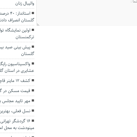
والیبال زنان
استاندار
گلستان انصراف دادن
اولین نمایشگاه توا
ترکمنستان
گلستان
واکسیناسیون رایگ
عشایری در استان گل
کشف ۱۲ ماینر قاچاق از یک دامداری در گرگان
قیمت مسکن در گ
مهر تایید مجلس بر
نسل فعلی، بهترین ت
۱۶ گردشگر تهران
مینودشت به محل امن 