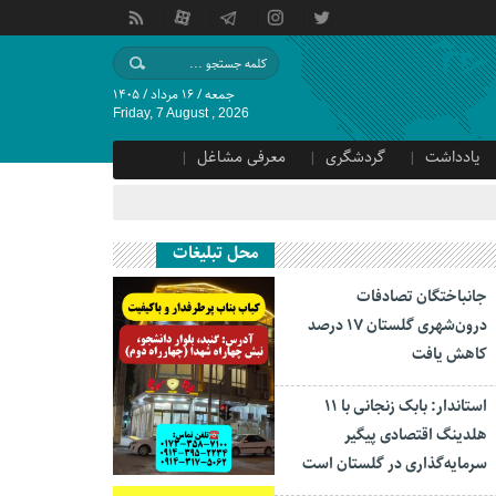
جمعه / ۱۶ مرداد / ۱۴۰۵
Friday, 7 August , 2026
یادداشت
گردشگری
معرفی مشاغل
محل تبلیغات
جانباختگان تصادفات
درون‌شهری گلستان ۱۷ درصد
کاهش یافت
استاندار: بابک زنجانی با ۱۱
هلدینگ اقتصادی پیگیر
سرمایه‌گذاری در گلستان است