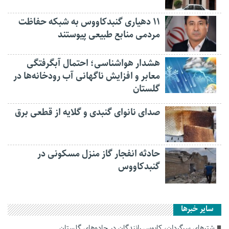
۱۱ دهیاری گنبدکاووس به شبکه حفاظت
مردمی منابع طبیعی پیوستند
هشدار هواشناسی؛ احتمال آبگرفتگی
معابر و افزایش ناگهانی آب رودخانه‌ها در
گلستان
صدای نانوای گنبدی و گلایه از قطعی برق
حادثه انفجار گاز منزل مسکونی در
گنبدکاووس
سایر خبرها
شترهای سرگردان، کابوس رانندگان در جاده‌های گلستان