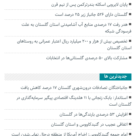
پایان لایروبی اسکله بندرترکمن پس از نیم قرن
گلستان دارای ۵۲۶ جانباز زیر ۲۵ درصد است
هدر رفت ۱۷ درصدی منابع آب آشامیدنی استان گلستان به علت
فرسودگی شبکه
تخصیص بیش از هزار و ۲۰۰ میلیارد ریال اعتبار عمرانی به روستا‌های
استان گلستان
مشارکت بالای ۵۰ درصدی گلستانی‌ها در انتخابات
جديدترين ها
جانباختگان تصادفات درون‌شهری گلستان ۱۷ درصد کاهش یافت
استاندار: بابک زنجانی با ۱۱ هلدینگ اقتصادی پیگیر سرمایه‌گذاری در
گلستان است
افزایش ۵۳ درصدی بارندگی‌ها در گلستان
اتفاقی عجیب در‌ گنبدکاووس و استان گلستان
امام جمعه گنبدکاووس: اخراج آمریکا از منطقه درحال نهایی‌شدن است