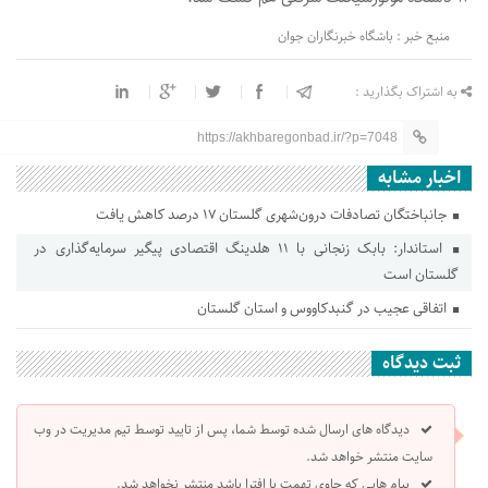
منبع خبر : باشگاه خبرنگاران جوان
به اشتراک بگذارید :
https://akhbaregonbad.ir/?p=7048
اخبار مشابه
جانباختگان تصادفات درون‌شهری گلستان ۱۷ درصد کاهش یافت
استاندار: بابک زنجانی با ۱۱ هلدینگ اقتصادی پیگیر سرمایه‌گذاری در
گلستان است
اتفاقی عجیب در‌ گنبدکاووس و استان گلستان
ثبت دیدگاه
دیدگاه های ارسال شده توسط شما، پس از تایید توسط تیم مدیریت در وب
سایت منتشر خواهد شد.
پیام هایی که حاوی تهمت یا افترا باشد منتشر نخواهد شد.