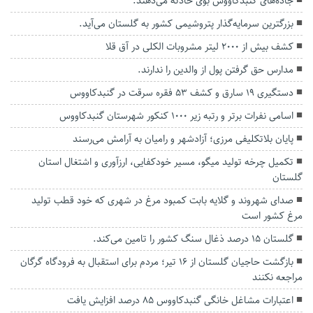
جاده‌های گنبدکاووس بوی حادثه می‌دهند.
بزرگترین سرمایه‌گذار پتروشیمی کشور به گلستان می‌آید.
کشف بیش از ۲۰۰۰ لیتر مشروبات الکلی در آق قلا
مدارس حق گرفتن پول از والدین را ندارند.
دستگیری ۱۹ سارق و کشف ۵۳ فقره سرقت در گنبدکاووس
اسامی نفرات برتر و رتبه‌ زیر ۱۰۰۰ کنکور شهرستان گنبدکاووس
پایان بلاتکلیفی مرزی؛ آزادشهر و رامیان به آرامش می‌رسند
تکمیل چرخه تولید میگو، مسیر خودکفایی، ارزآوری و اشتغال استان
گلستان
صدای شهروند و گلایه بابت کمبود مرغ در شهری که خود قطب تولید
مرغ کشور است
گلستان ۱۵ درصد ذغال سنگ کشور را تامین می‌کند.
بازگشت حاجیان گلستان از ۱۶ تیر؛ مردم برای استقبال به فرودگاه گرگان
مراجعه نکنند
اعتبارات مشاغل خانگی گنبدکاووس ۸۵ درصد افزایش یافت