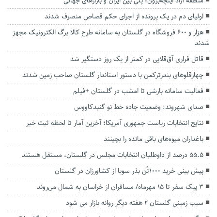
منطقه آزاد اینچه‌برون؛ پلی بین ایران و بازارهای جهانی
اولیای دم در یک پرونده از اجرای حکم قصاص منصرف شدند
هزار و ۶۰۰ فروشگاه در گلستان به سامانه طرح کالا برگ الکترونیک مجهز
شدند
قاتل فراری آق‌قلایی در کمتر از یک روز دستگیر شد
چهارقلوهای بندرترکمن با دستور استاندار گلستان صاحب زمین شدند
فعالیت سامانه بارشی تا امشب در گلستان +فیلم
صدای شهروند: وضعیت جاده خط نو گنبدکاووس
نتایج انتخابات ریاست جمهوری آمریکا؛ آخرین آمار تا لحظه ثبت خبر
باغداران میوه‌های باقی مانده را بچینند
۵۵.۵ درصد از داوطلبان انتخابات مجلس در گلستان، مستقل هستند
پیش بینی خرید ۱۰۰۰تُن بذر سویا از کشاورزان در گلستان
۳ پیک سفر تا ۱۵ مهرماه/ مسافران از خراسان به شمال می‌روند
سیب زمینی گلستان ۲ هفته دیگر روانه بازار می شود