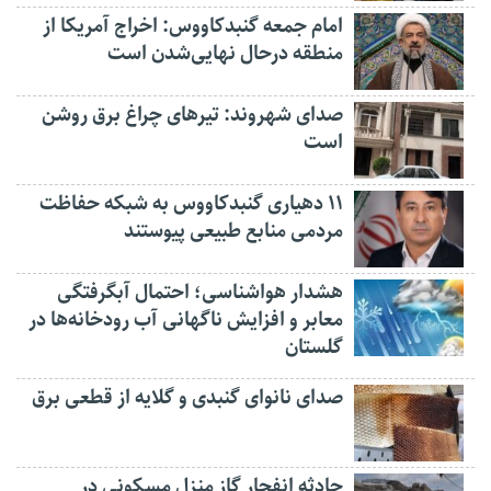
امام جمعه گنبدکاووس: اخراج آمریکا از
منطقه درحال نهایی‌شدن است
صدای شهروند: تیرهای چراغ برق روشن
است
۱۱ دهیاری گنبدکاووس به شبکه حفاظت
مردمی منابع طبیعی پیوستند
هشدار هواشناسی؛ احتمال آبگرفتگی
معابر و افزایش ناگهانی آب رودخانه‌ها در
گلستان
صدای نانوای گنبدی و گلایه از قطعی برق
حادثه انفجار گاز منزل مسکونی در