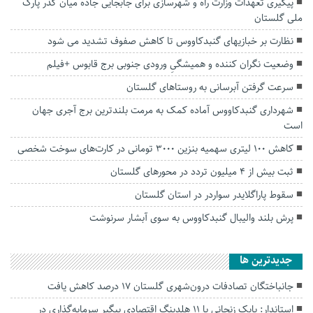
پیگیری تعهدات وزارت راه و شهرسازی برای جابجایی جاده میان گذر پارک
ملی گلستان
نظارت بر خبازیهای گنبدکاووس تا کاهش صفوف تشدید می شود
وضعیت نگران کننده و همیشگیِ ورودی جنوبی برج قابوس +فیلم
سرعت گرفتن آبرسانی به روستا‌های گلستان
شهرداری گنبدکاووس آماده کمک به مرمت بلندترین برج آجری جهان
است
کاهش 100 لیتری سهمیه بنزین 3000 تومانی در کارت‌های سوخت شخصی
ثبت بیش از ۴ میلیون تردد در محور‌های گلستان
سقوط پاراگلایدر سواردر در استان گلستان
پرش بلند والیبال گنبدکاووس به سوی آبشار سرنوشت
جديدترين ها
جانباختگان تصادفات درون‌شهری گلستان ۱۷ درصد کاهش یافت
استاندار: بابک زنجانی با ۱۱ هلدینگ اقتصادی پیگیر سرمایه‌گذاری در