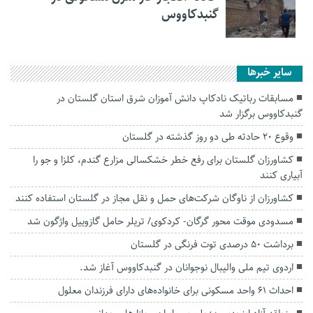
گنبدکاووس
سایر خبرها
مسابقات رباتیک نادکاپ دانش آموزان شرق استان گلستان در
گنبدکاووس برگزار شد
وقوع ۲۰ حادثه طی دو روز گذشته در گلستان
کشاورزان گلستان برای رفع خطر خشکسالی مزارع گندم، کلزا و جو را
آبیاری کنند
کشاورزان از ناوگان شرکت‌های حمل و نقل مجاز در گلستان استفاده کنند
مسدودی موقت محور گرگان- کردکوی/ تریلر حامل گازوییل واژگون شد
برداشت ۵۰ درصدی توت فرنگی در گلستان
اردوی تیم ملی والیبال نوجوانان در گنبدکاووس آغاز شد.
احداث ۶۱ واحد مسکونی برای خانواده‌های دارای فرزندان معلول