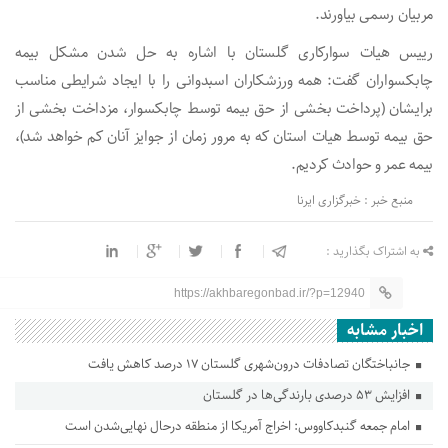
مربیان رسمی بیاورند.
رییس هیات سوارکاری گلستان با اشاره به حل شدن مشکل بیمه
چابکسواران گفت: همه ورزشکاران اسبدوانی را با ایجاد شرایطی مناسب
برایشان (پرداخت بخشی از حق بیمه توسط چابکسوار، مزداخت بخشی از
حق بیمه توسط هیات استان که به مرور زمان از جوایز آنان کم خواهد شد)،
بیمه عمر و حوادث کردیم.
منبع خبر : خبرگزاری ایرنا
به اشتراک بگذارید :
https://akhbaregonbad.ir/?p=12940
اخبار مشابه
جانباختگان تصادفات درون‌شهری گلستان ۱۷ درصد کاهش یافت
افزایش ۵۳ درصدی بارندگی‌ها در گلستان
امام جمعه گنبدکاووس: اخراج آمریکا از منطقه درحال نهایی‌شدن است