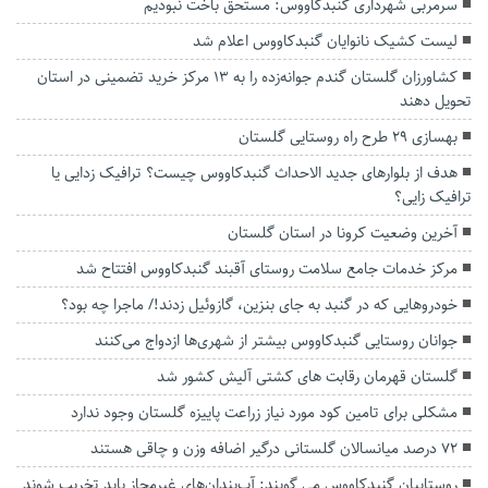
سرمربی شهرداری گنبدکاووس: مستحق باخت نبودیم
لیست کشیک نانوایان گنبدکاووس اعلام شد
کشاورزان گلستان گندم جوانه‌زده را به ۱۳ مرکز خرید تضمینی در استان
تحویل دهند
بهسازی ۲۹ طرح راه روستایی گلستان
هدف از بلوارهای جدید الاحداث گنبدکاووس چیست؟ ترافیک زدایی یا
ترافیک زایی؟
آخرین وضعیت کرونا در استان گلستان
مرکز خدمات جامع سلامت روستای آقبند گنبدکاووس افتتاح شد
خودروهایی که در گنبد به جای بنزین، گازوئیل زدند!/ ماجرا چه بود؟
جوانان روستایی گنبدکاووس بیشتر از شهری‌ها ازدواج می‌کنند
گلستان قهرمان رقابت های کشتی آلیش کشور شد
مشکلی برای تامین کود مورد نیاز زراعت پاییزه گلستان وجود ندارد
۷۲ درصد میانسالان گلستانی درگیر اضافه وزن و چاقی هستند
روستاییان گنبدکاووس می گویند: آب‌بندان‌های غیرمجاز باید تخریب شوند