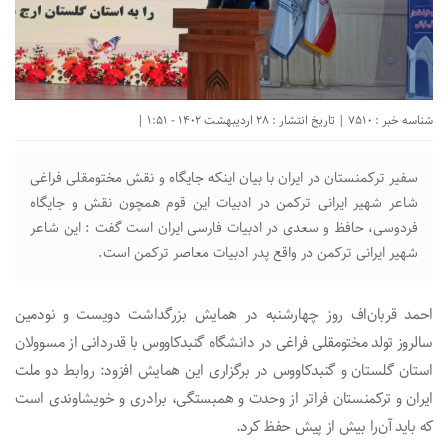
شناسه خبر : 7510 | تاریخ انتشار : 28 اردیبهشت 1402 - 1:51 |
سفیر ترکمنستان در ایران با بیان اینکه جایگاه و نقش مختومقلی فراغی
شاعر شهیر ایرانی ترکمن در ادبیات این قوم همچون نقش و جایگاه
فردوسی، حافظ و سعدی در ادبیات فارسی ایران است گفت : این شاعر
شهیر ایرانی ترکمن در واقع پدر ادبیات معاصر ترکمن است.
احمد قربان‌اف روز چهارشنبه در همایش بزرگداشت دویست و نودمین
سالروز تولد مختومقلی فراغی در دانشگاه گنبدکاووس با قدردانی از مسوولان
استان گلستان و گنبدکاووس در برگزاری این همایش افزود: روابط دو ملت
ایران و ترکمنستان فراتر از وحدت و همبستگی، برادری و خویشاوندی است
که باید آن‌را بیش از پیش حفظ کرد.