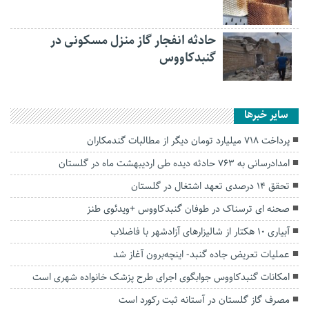
حادثه انفجار گاز منزل مسکونی در
گنبدکاووس
سایر خبرها
پرداخت ۷۱۸ میلیارد تومان دیگر از مطالبات گندمکاران
امدادرسانی به ۷۶۳ حادثه دیده طی اردیبهشت ماه در گلستان
تحقق ۱۴ درصدی تعهد اشتغال در گلستان
صحنه ای ترسناک در طوفان گنبدکاووس +ویدئوی طنز
آبیاری ۱۰ هکتار از شالیزار‌های آزادشهر با فاضلاب
عملیات تعریض جاده گنبد- اینچه‌برون آغاز شد
امکانات گنبدکاووس جوابگوی اجرای طرح پزشک خانواده شهری است
مصرف گاز گلستان در آستانه ثبت رکورد است