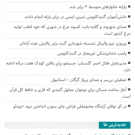
یارانه خانوارهای متوسط ۳ برابر شد.
دانش‌آموزان گنبدکاووس تمرین ایمنی در برابر زلزله انجام دادند
صدای شهروند و گلایه بابت کمبود مرغ در شهری که خود قطب تولید
مرغ کشور است
پیروزی تیم والیبال نشسته شهرداری گنبد برابر پالایش نفت آبادان
پلمب دندانپزشکی غیرمجاز در گنبدکاووس
مدیرعامل هلال احمر گلستان: جستجو برای یافتن کودک هفت ساله ادامه
دارد.
تعطیلی بی‌سر و صدای پرواز گرگان – استانبول
آغاز ساخت مسکن برای نوجوان معلول گنبدی که قاری و حافظ کل قرآن
است
در آق توقای آرامگاه مختومقلی فراغی جای سوزن انداختن نبود +ویدئو
جديدترين ها