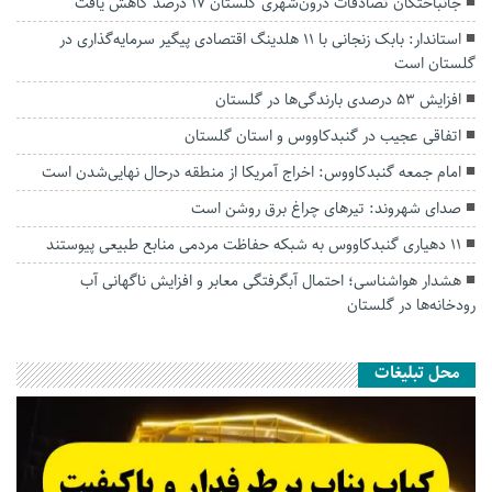
جانباختگان تصادفات درون‌شهری گلستان ۱۷ درصد کاهش یافت
استاندار: بابک زنجانی با ۱۱ هلدینگ اقتصادی پیگیر سرمایه‌گذاری در
گلستان است
افزایش ۵۳ درصدی بارندگی‌ها در گلستان
اتفاقی عجیب در‌ گنبدکاووس و استان گلستان
امام جمعه گنبدکاووس: اخراج آمریکا از منطقه درحال نهایی‌شدن است
صدای شهروند: تیرهای چراغ برق روشن است
۱۱ دهیاری گنبدکاووس به شبکه حفاظت مردمی منابع طبیعی پیوستند
هشدار هواشناسی؛ احتمال آبگرفتگی معابر و افزایش ناگهانی آب
رودخانه‌ها در گلستان
محل تبلیغات