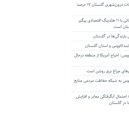
جانباختگان تصادفات درون‌شهری گلستان ۱۷ درصد
استاندار: بابک زنجانی با ۱۱ هلدینگ اقتصادی پیگیر
ستان است
گنبدکاووس و استان گلستان
وس: اخراج آمریکا از منطقه درحال
رهای چراغ برق روشن است
اووس به شبکه حفاظت مردمی منابع
حتمال آبگرفتگی معابر و افزایش
ا در گلستان