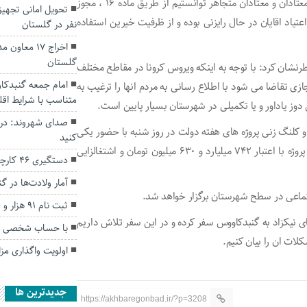
وی گفت: با اقدامات و پیگیرهای شبانه روزی برای جمع اوری معتادان و معتادان متجاهر توانستیم از طریق ماده ۱۶ ، مجوز
 اعتیاد اقایان در حال رایزنی بوده و از ظرفیت خیرین استفاده
نفر در گلستان
اخراج ۱۷ مع
گلستان
اطرنشان کرد: با توجه به اینکه ویروس کرونا در مقاطع مختلف
امام جمعه گنبدکاو
جازی تقاضا می شود با اطلاع رسانی به مردم انها را ترغیب به
متناسب با شرایط اقل
ن دوز یاداور و یا تکمیلی در شهرستان بسیار پایین است.
صدای شهروند: در 
ح و کلنگ زنی پروژه های هفته دولت در روز شنبه با حضور یکی
کنید
از معاونین استاندار برگزار می شود و در این روز مجموعا ۲۱۷ پروژه با اعتبار ۷۴۲ میلیارد و ۶۳۰ میلیون تومان و اشتغالزایی
دستگیری ۴۶ کارچاق کن در حوزه‌های قضایی گلستان
آمار ولادت‌ها در 
ثبت نام ۹۱ هزار و ۵۹۱ گلستانی در طرح مسکن ملی
نیکزاد به گنبدکاووس سفر کرده و در این سفر تلاش داریم
با حساب شخصی تجار
لات ان را بیان کنیم.
اولویت واگذاری مز
جديدترين ها
https://akhbaregonbad.ir/?p=3208