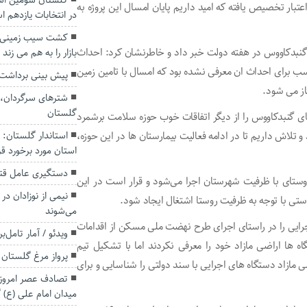
گلستان سومین است
ی اسلامی مبلغ ۱۱۵ میلیارد تومان اعتبار تخصیص یافته که امید داریم پایان امسال این پروژه به
در انتخابات یازدهم ا
کشت سیب زمینی ت
رستان ۴۰۰ تختخوابی شهرستان گنبدکاووس در هفته دولت خبر داد و خاطرنشان کرد: احداث
بازار را به هم می زند
فته اما زمین مناسب برای احداث ان معرفی نشده بود که امسال با تامین زمین
پیش بینی برداشت ۱۰۰هزار تُن پرتقال در گلست
از می شود.
شترهای سرگردان، ک
گلستان
ی گنبدکاووس را از دیگر اتفاقات خوب حوزه سلامت برشمرد
استاندار گلستان: 
 تلاش داریم تا در ادامه فعالیت بیمارستان ها در این حوزه،
استان مورد برخورد قرا
دستگیری عامل قتل مرد ۳۰ ساله در
وستای با ظرفیت شهرستان اجرا می‌شود و قرار است در این
نیمی از نوزادان در
تی با توجه به ظرفیت روستا اشتغال ایجاد شود‌.
می‌شوند
ستگاه های اجرایی را در راستای اجرای طرح نهضت ملی مسکن از اقدامات
ویدئو / آمار تامل‌ب
اه ها اراضی مازاد خود را معرفی نکردند اما با تشکیل تیم
پرواز مرغ گلستان 
 انجام شده توانستیم ۷۰ هکتار از اراضی مازاد دستگاه های اجرایی با سند دولتی را شناسایی و برای
تصادف عصر امروز 
میدان امام علی (ع) 