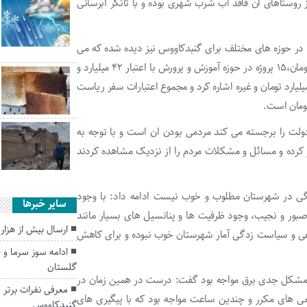
روستاهای ان فاقد اب شرب شهری بوده و با تانکر ابرسانی
ر حوزه های مختلف برای گنبدکاووس نیز دیده شده که می
توان به یک پروژه در حوزه بانوان و خانواده با اعتبار ۲ میلیارد تومان،۱۵ پروژه در حوزه آموزش و پرورش با اعتبار ۴۲ میلیارد و
 میلیارد تومان و غیره اشاره کرد و مجموع اعتبارات سفر ریاست
دولت را برجسته می کند مردمی بودن ان است و با توجه به
کرده و مسائل و مشکلات مردم را از نزدیک مشاهده کردند
دگی در شهرستان مطلوب و خوب نیست ادامه داد: با وجود
سایر خبرها
بور و نجیب، وجود ظرفیت ها و پنانسیل های بسیار مانند
ارسال بیش از هزا
عی و سیاست زدگی آمار شهرستان خوب نبوده و برای کاهش
ادامه سوز سرما و 
گلستان
ا مشکل جدی برق مواجه بود گفت: درست در همین زمان در
معرفی نفرات برتر
های مکرر و چندین ساعت مواجه بود که با پیگیری های
گنبدکاووس