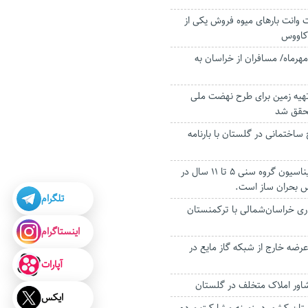
وانت بارهای میوه فروش یکی از
کاووس
پیک سفر تا ۱۵ مهرماه/ مسافران از خراسان به
 تهیه زمین برای طرح نهضت ملی
حقق شد
اختمانی در گلستان با بارنامه
کامل نبودن واکسیناسیون گروه سنی ۵ تا ۱۱ سال در
س بحران ساز است.
تلگرام
اری خراسان‌شمالی با ترکمنستان
اینستاگرام
ضه خارج از شبکه گاز مایع در
آپارات
ایکس