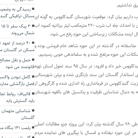
ق نداشتیم.
رسیدگی به وضعیت 
مسائل ترافیکی گنبد
ب لیتر برثانیه کمبود آب داریم بیان کرد: موقعیت شهرستان گنبدکاووس به گونه ای
بوده که قابلیت تقسیم آب را ندارد و برای رفع مشکل اب تاکنون با احداث چاه اب شرب ۲۲۰ مترمکعب لیتر برثانیه کمبود اب
۳ 
شمال می‌روند
سال اینده مشکلات زیرساختی این حوزه رفع می شود.
۴۰ درصد از تعهد
د: متاسفانه در گذشته در این حوزه شاهد خام فروشی بوده و
مسکن در گلستان م
حمل و نقل مصالح س
وی از راه اندازی دفتر سند تحول شرق گلستان در فرمانداری گنبدکاووس خبر داد و افزود: در سال ۹۵ سند تحول استان تهیه
قانونمند می شود
ا پیگیری های استاندار گلستان این سند بازنگری شده و برش شهرستانی
ت گنبدکاووس در فرمانداری راه اندازی شده و کارگروهی از
فصل بازگشایی مدار
ه به دنبال شناسایی ظرفیت و پنانسیل های بالقوه شهرستان
قالیباف: روابط تج
باید گسترش یابد
شناسایی متهمان عر
گلستان
دهرویه با اشاره به پروژه نیمه کاره فاضلاب شهری گنبدکاووس طی ۲۸ سال گذشته بیان کرد: این پروژه جزو مطالبات اصلی
پلمب ۱۴۱ بنگاه مشاور املاک متخلف در گلستان
ال گذشته تحول خوبی در این حوزه نیفتاده و امسال با پیگیری های نماینده مردم