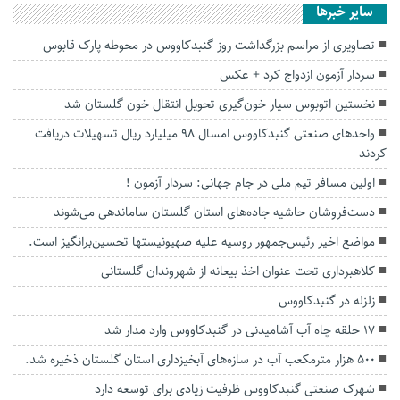
سایر خبرها
تصاویری از مراسم بزرگداشت روز گنبدکاووس در محوطه پارک قابوس
سردار آزمون ازدواج کرد + عکس
نخستین اتوبوس سیار خون‌گیری تحویل انتقال خون گلستان شد
واحدهای صنعتی گنبدکاووس امسال ۹۸ میلیارد ریال تسهیلات دریافت
کردند
اولین مسافر تیم ملی در جام جهانی: سردار آزمون !
دست‌فروشان حاشیه جاده‌های استان گلستان ساماندهی می‌شوند
مواضع اخیر رئیس‌جمهور روسیه علیه صهیونیستها تحسین‌برانگیز است.
کلاهبرداری تحت عنوان اخذ بیعانه از شهروندان گلستانی
زلزله در گنبدکاووس
۱۷ حلقه چاه آب آشامیدنی در گنبدکاووس وارد مدار شد
۵۰۰ هزار مترمکعب آب در سازه‌های آبخیزداری استان گلستان ذخیره شد.
شهرک صنعتی گنبدکاووس ظرفیت زیادی برای توسعه دارد