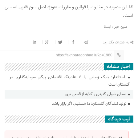
لذا این مصوبه در مغایرت با قوانین و مقررات به‌ویژه اصل سوم قانون اساسی
است.
منبع خبر : ایسنا
به اشتراک بگذارید :
https://akhbaregonbad.ir/?p=1980
اخبار مشابه
استاندار: بابک زنجانی با ۱۱ هلدینگ اقتصادی پیگیر سرمایه‌گذاری در
گلستان است
صدای نانوای گنبدی و گلایه از قطعی برق
تولیدکنندگان گلستان: ما هستیم، اگر بازار باشد
ثبت دیدگاه
دیدگاه های ارسال شده توسط شما، پس از تایید توسط تیم مدیریت در وب