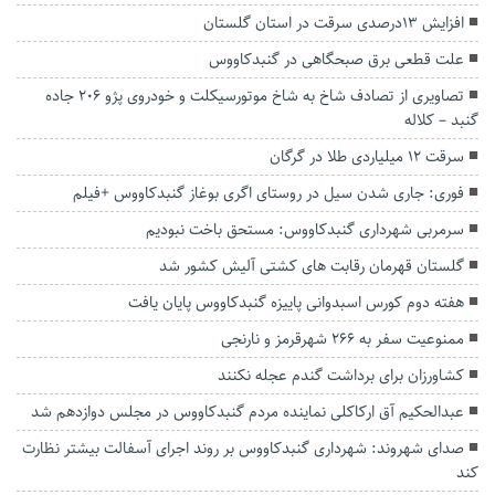
افزایش ۱۳درصدی سرقت در استان گلستان
علت قطعی برق صبحگاهی در گنبدکاووس
تصاویری از تصادف شاخ به شاخ موتورسیکلت و خودروی پژو ۲۰۶‌ جاده
گنبد – کلاله
سرقت ۱۲ میلیاردی طلا در گرگان
فوری: جاری شدن سیل در روستای اگری بوغاز گنبدکاووس +فیلم
سرمربی شهرداری گنبدکاووس: مستحق باخت نبودیم
گلستان قهرمان رقابت های کشتی آلیش کشور شد
هفته دوم کورس اسبدوانی پاییزه گنبدکاووس پایان یافت
ممنوعیت سفر به ۲۶۶ شهرقرمز و نارنجی
کشاورزان برای برداشت گندم عجله نکنند
عبدالحکیم آق ارکاکلی نماینده مردم گنبدکاووس در مجلس دوازدهم شد
صدای شهروند: شهرداری گنبدکاووس بر روند اجرای آسفالت بیشتر نظارت
کند