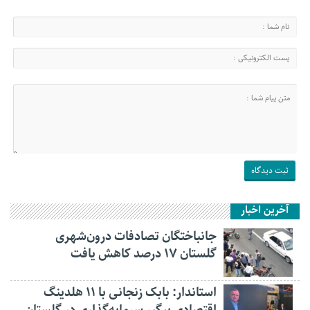
آخرین اخبار
جانباختگان تصادفات درون‌شهری
گلستان ۱۷ درصد کاهش یافت
استاندار: بابک زنجانی با ۱۱ هلدینگ