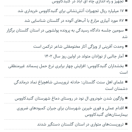
تجهیز و راه اندازی چاه آق آباد در گنبدکاووس
۱۷ میلیارد ریال تجهیزات آتش‌نشانی برای گنبدکاووس خریداری شد
۸۷ مورد آبیاری مزارع با آب‌های آلوده در گلستان شناسایی شد
سومین جلسه دادگاه رسیدگی به پرونده پولشویی در استان گلستان برگزار
شد
وحدت آفرینی از ویژگی آثار مختومقلی شاعر ترکمن است
آمار جالبی از نوزادان متولد در اولین روز سال 1402
بخشداران گنبدکاووس: افزایش چهار برابری نرخ حمل پسماند غیرمنطقی
است
علمای اهل سنت گلستان: حادثه تروریستی شاهچراغ نماد درماندگی
دشمنان است
واژگون شدن خودروی ال نود در روستای دماغ شهرستان گنبدکاووس
اقدام عملی و فوری خیرین شهرستان برای جبران کمبودهای ضروری
بیمارستان‌های گنبدکاووس
تروریست‌های متواری در استان گلستان دستگیر شدند