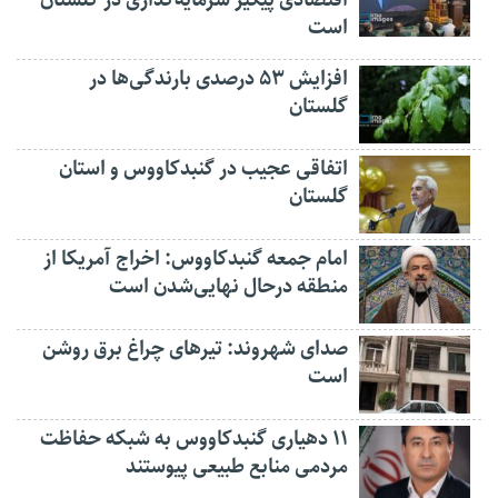
اقتصادی پیگیر سرمایه‌گذاری در گلستان
است
افزایش ۵۳ درصدی بارندگی‌ها در
گلستان
اتفاقی عجیب در‌ گنبدکاووس و استان
گلستان
امام جمعه گنبدکاووس: اخراج آمریکا از
منطقه درحال نهایی‌شدن است
صدای شهروند: تیرهای چراغ برق روشن
است
۱۱ دهیاری گنبدکاووس به شبکه حفاظت
مردمی منابع طبیعی پیوستند