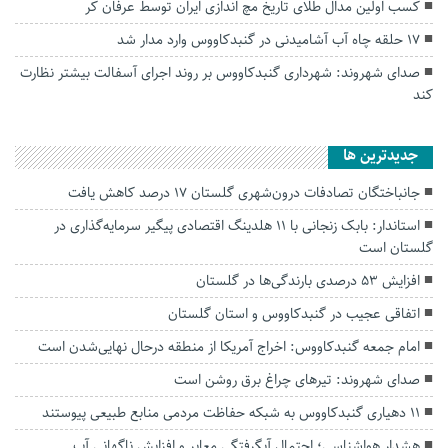
کسب اولین مدال طلاى تاریخ مچ اندازی ایران توسط عرفان کر
۱۷ حلقه چاه آب آشامیدنی در گنبدکاووس وارد مدار شد
صدای شهروند: شهرداری گنبدکاووس بر روند اجرای آسفالت بیشتر نظارت
کند
جديدترين ها
جانباختگان تصادفات درون‌شهری گلستان ۱۷ درصد کاهش یافت
استاندار: بابک زنجانی با ۱۱ هلدینگ اقتصادی پیگیر سرمایه‌گذاری در
گلستان است
افزایش ۵۳ درصدی بارندگی‌ها در گلستان
اتفاقی عجیب در‌ گنبدکاووس و استان گلستان
امام جمعه گنبدکاووس: اخراج آمریکا از منطقه درحال نهایی‌شدن است
صدای شهروند: تیرهای چراغ برق روشن است
۱۱ دهیاری گنبدکاووس به شبکه حفاظت مردمی منابع طبیعی پیوستند
هشدار هواشناسی؛ احتمال آبگرفتگی معابر و افزایش ناگهانی آب