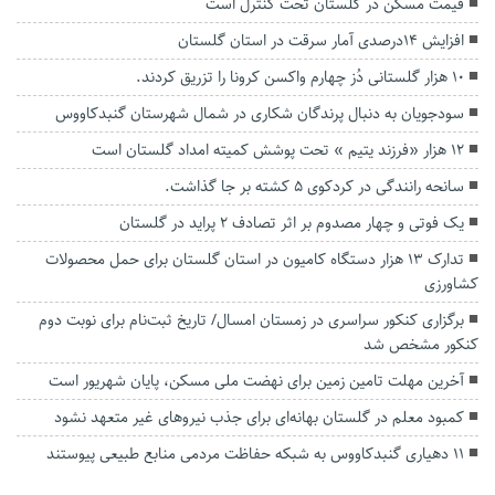
قیمت مسکن در گلستان تحت کنترل است
افزایش ۱۴درصدی آمار سرقت در استان گلستان
۱۰ هزار گلستانی دُز چهارم واکسن کرونا را تزریق کردند.
سودجویان به دنبال پرندگان شکاری در شمال شهرستان گنبدکاووس
۱۲ هزار «فرزند یتیم » تحت پوشش کمیته امداد گلستان است
سانحه رانندگی در کردکوی ۵ کشته بر جا گذاشت.
یک فوتی و چهار مصدوم بر اثر تصادف ۲ پراید در گلستان
تدارک ۱۳ هزار دستگاه کامیون در استان گلستان برای حمل محصولات
کشاورزی
برگزاری کنکور سراسری در زمستان امسال/ تاریخ ثبت‌نام برای نوبت دوم
کنکور مشخص شد
آخرین مهلت تامین زمین برای نهضت ملی مسکن، پایان شهریور است
کمبود معلم در گلستان بهانه‌ای برای جذب نیروهای غیر متعهد نشود
۱۱ دهیاری گنبدکاووس به شبکه حفاظت مردمی منابع طبیعی پیوستند