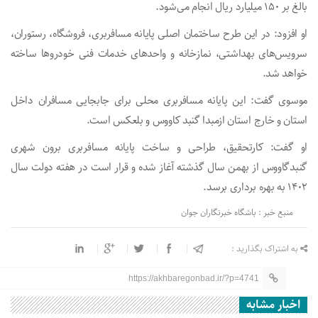
بالغ بر ۱۵۰ میلیارد ریال انجام می‌شود.
او افزود: در این طرح ساختمان اصلی پایانه مسافربری، فروشگاه، رستوران،
سرویس‌های بهداشتی، نمازخانه و واحد‌های خدمات فنی خودرو‌ها ساخته
خواهد شد.
موسوی گفت: این پایانه مسافربری محلی برای جابجایی مسافران داخل
استان و خارج استان ازمبدا گنبد کاووس و بلعکس است.
او گفت: کارتحقیق، طراحی و ساخت پایانه مسافربری برون شهری
گنبدگاووس از بهمن سال گذشته آغاز شده و قرار است در هفته دولت سال
۱۴۰۲ به بهره برداری برسد.
منبع خبر : باشگاه خبرنگاران جوان
به اشتراک بگذارید :
https://akhbaregonbad.ir/?p=4741
اخبار مشابه