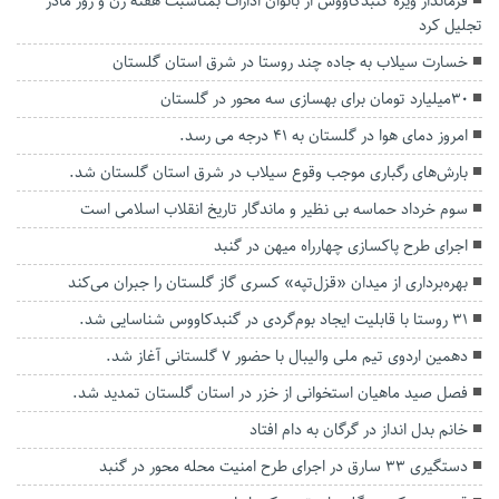
فرماندار ویژه گنبدکاووس از بانوان ادارات بمناسبت هفته زن و روز مادر
تجلیل کرد
خسارت سیلاب به جاده چند روستا در شرق استان گلستان
۳۰میلیارد تومان برای بهسازی سه محور در گلستان
امروز دمای هوا در گلستان به 41 درجه می رسد.
بارش‌های رگباری موجب وقوع سیلاب در شرق استان گلستان شد.
سوم خرداد حماسه بی نظیر و ماندگار تاریخ انقلاب اسلامی است
اجرای طرح پاکسازی چهارراه میهن در گنبد
بهره‌برداری از میدان «قزل‌تپه» کسری گاز گلستان را جبران می‌کند
۳۱ روستا با قابلیت ایجاد بوم‌گردی در گنبدکاووس شناسایی شد.
دهمین اردوی تیم ملی والیبال با حضور ۷ گلستانی آغاز شد.
فصل صید ماهیان استخوانی از خزر در استان گلستان تمدید شد.
خانم بدل انداز در گرگان به دام افتاد
دستگیری ۳۳ سارق در اجرای طرح امنیت محله محور در گنبد