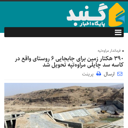
فرماندار مراوه‌تپه
۳۹۰ هکتار زمین برای جابجایی ۶ روستای واقع در
کاسه سد چایلی مراوه‌تپه تحویل شد
ارسال
پرینت