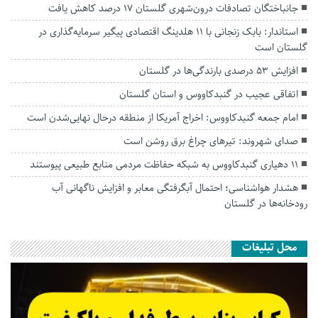
جانباختگان تصادفات درون‌شهری گلستان ۱۷ درصد کاهش یافت
استاندار: بابک زنجانی با ۱۱ هلدینگ اقتصادی پیگیر سرمایه‌گذاری در
گلستان است
افزایش ۵۳ درصدی بارندگی‌ها در گلستان
اتفاقی عجیب در‌ گنبدکاووس و استان گلستان
امام جمعه گنبدکاووس: اخراج آمریکا از منطقه درحال نهایی‌شدن است
صدای شهروند: تیرهای چراغ برق روشن است
۱۱ دهیاری گنبدکاووس به شبکه حفاظت مردمی منابع طبیعی پیوستند
هشدار هواشناسی؛ احتمال آبگرفتگی معابر و افزایش ناگهانی آب
رودخانه‌ها در گلستان
محل تبلیغات