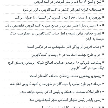
قلع و قمع ۱۶ ساخت و ساز غیرمجاز در گنبدکاووس
مسابقات کاراته قهرمانی کشور در گنبدکاووس برگزار می‌شود.
بهره‌برداری از میدان «قزل‌تپه» کسری گاز گلستان را جبران می‌کند
۶۰۰ میلیارد ریال اعتبار عمرانی از منابع ملی به گنبدکاووس تخصیص یافت
تجمع فعالان قرآنی شیعه و اهل سنت گنبدکاووس در محکومیت هتک
حرمت به قرآن
وحدت آفرینی از ویژگی آثار مختومقلی شاعر ترکمن است
اجرای طرح نهضت آسفالت در ۱۰ روستای گنبدکاووس
پیشرفت فیزیکی ۸۰ درصدی عملیات اصلاح شبکه آبرسانی روستای کوچ
دیگ سید در گنبد کاووس
زیرمیزی بیشترین تخلف پزشکان متخلف گلستان است
مرحله دوم طرح مبارزه با جوندگان در شهرستان گنبد کاووس آغاز شد
دفاتر املاک متخلف با همکاری پلیس اماکن پلمپ خواهد شد.
رسول پایدار رئیس شورای اسلامی شهر گنبدکاووس شد
آغاز برداشت دانه روغنی کلزا در استان گلستان