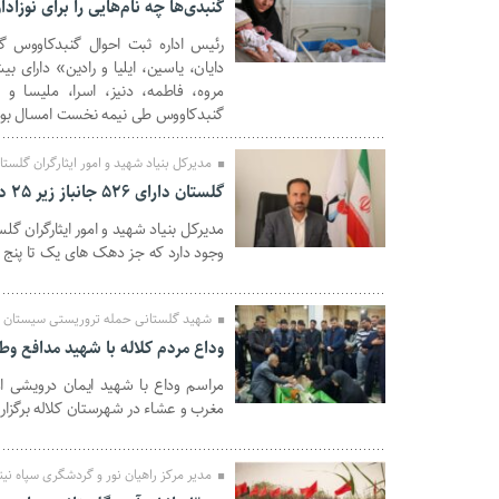
گنبدی‌ها چه نام‌هایی را برای نوزاد
رئیس اداره ثبت احوال گنبدکاووس 
08 آبان 1403
دایان، یاسین، ایلیا و رادین» دارای بی
مروه، فاطمه، دنیز، اسرا، ملیسا و ل
گنبدکاووس طی نیمه نخست امسال بود
مدیرکل بنیاد شهید و امور ایثارگران گلستا
گلستان دارای ۵۲۶ جانباز زیر ۲۵ درصد است
08 آبان 1403
وجود دارد که جز دهک های یک تا پنج
شهید گلستانی حمله تروریستی سیستان و 
وداع مردم کلاله با شهید مدافع و
مراسم وداع با شهید ایمان درویشی ام
08 آبان 1403
مغرب و عشاء در شهرستان کلاله برگزار
مدیر مرکز راهیان نور و گردشگری سپاه نین