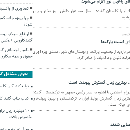
تصاویری از واکسی
اه نینوا گلستان گفت: امسال سه هزار دانش آموز دختر و پسر
‌شوند.
چرا پروژه جاده ک
شود؟
ارتفاع سیلاب روست
کاووس
گنبدکاووس +عکس
ی امنیت پارک‌ها
بازدید از وضعیت پارک‌ها و بوستان‌های شهر، دستور ویژه اجرای
حقوق و بیمه بیکاری 
عرضه قلیان و دخانیات را صادر کرد.
معرفی مشاغل گن
، بهترین زمان گسترش پیوندها است
تولیدکنندگان گلستا
رای اسلامی با اشاره به سفر رئیس جمهور به ترکمنستان گفت:
رین زمان گسترش روابط ایران با ترکمنستان و بهبود پیوندهای
کباب بناب گنبد ک
ی میانه است.
۲۰ میلیارد ریال ب
تخصیص یافت
محل عرضه مستقیم