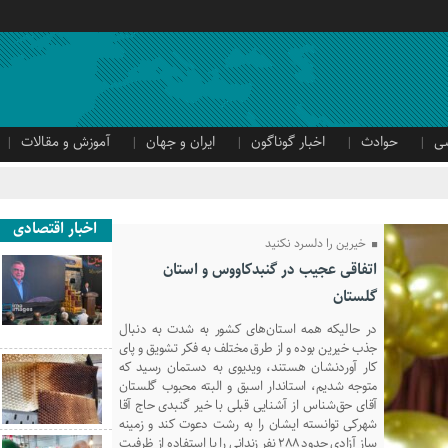
ی
حوادث
اخبار گوناگون
ایران و جهان
آموزش و مقالات
اخبار اقتصادی
خیرین را دلسرد نکنید
اتفاقی عجیب در‌ گنبدکاووس و استان
گلستان
در حالیکه همه استان‌های کشور به شدت به دنبال
جذب خیرین بوده و از طرق مختلف به فکر تشویق و پای
کار آوردنشان هستند، ویدیوی به دستمان رسید که
متوجه شدیم، استاندار اسبق و البته محبوب گلستان
آقای حق‌شناس از آشنایی قبلی با خیر گنبدی حاج آقا
شهرکی توانسته ایشان را به رشت دعوت کند و زمینه
ساز آزادی حدود ۲۸۸ نفر زندانی را با استفاده از ظرفیت