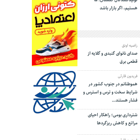
تولیدکنندگان گلستان: ما
هستیم، اگر بازار باشد
راضیه اونق
صدای نانوای گنبدی و گلایه از
قطعی برق
فریدون قارئی
هموطنانم در جنوب کشور در
شرایط سخت و ترس و استرس و
فشار هستند…
شترداری بومی؛ راهکار احیای
مراتع و کاهش ریزگردها