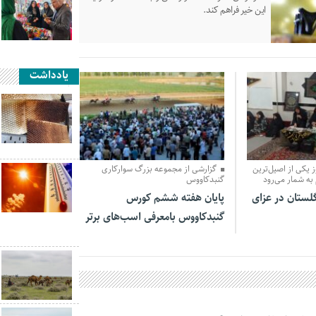
این خیر فراهم کند.
یادداشت
31 خرداد 1405
 یکی از اصیل‌ترین
گزارشی از مجموعه بزرگ سوارکاری
به شمار می‌رود
گنبدکاووس
گلستان در عزای
پایان هفته ششم کورس
گنبدکاووس بامعرفی اسب‌های برتر