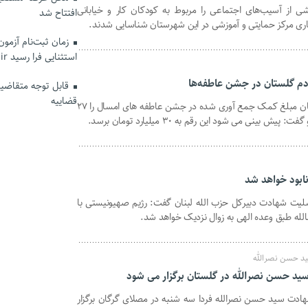
 از آسیب‌های اجتماعی را مربوط به کودکان کار و خیابانی
افتتاح شد
زمان ثبت‌نام آزمو
استثنایی فرا رسید hrtc.ir
قابل توجه متقاضیان
قضاییه
مدیرکل کمیته امداد امام خمینی گلستان مبلغ کمک جمع آوری شده در جشن عاطفه های امسال را ۲۷
ابود خواهد شد
لیت شهادت دبیرکل حزب الله لبنان گفت: رژیم صهیونیستی با
شالله طبق وعده الهی به زوال نزدیک خواهد شد.
د حسن نصرالله
سید حسن نصرالله در گلستان برگزار می شود
هادت سید حسن نصرالله فردا سه شنبه در مصلای گرگان برگزار