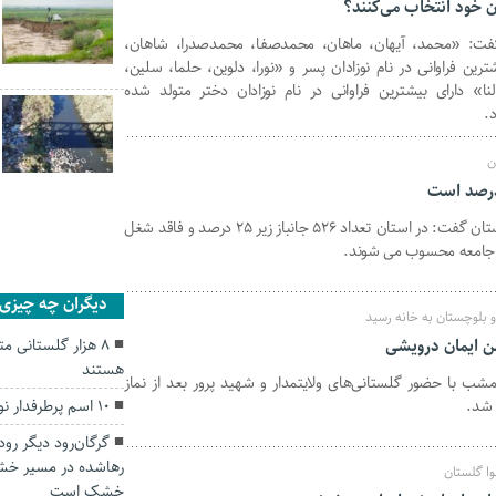
ان خود انتخاب می‌کنند؟
گفت: «محمد، آیهان، ماهان، محمدصفا، محمدصدرا، شاهان،
شترین فراوانی در نام نوزادان پسر و «نورا، دلوین، حلما، سلین،
نا» دارای بیشترین فراوانی در نام نوزادان دختر متولد شده
.
ن
مدیرکل بنیاد شهید و امور ایثارگران گلستان گفت: در استان تعداد ۵۲۶ جانباز زیر ۲۵ درصد و فاقد شغل
 جامعه محسوب می شوند.
دیگران چه چیزی ر
بلوچستان به خانه رسید
طن ایمان درویشی
۸ هزار گلستانی مت
هستند
شب با حضور گلستانی‌های ولایتمدار و شهید پرور بعد از نماز
 شد.
۱۰ اسم پرطرفدار نوزادان گلستانی
گرگان‌رود دیگر ر
رهاشده در مسیر خش
وا گلستان
خشک است