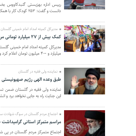
رییس اداره بهزیستی گنبدکاووس بخشی
23 مهر 1403
دانست و گفت: ۲۵۳ کودک کار با همکاری مرکز حمایتی و آموزشی در این شهرستان شناسایی شدند.
مدیرکل کمیته امداد امام خمینی گلستان
کمک بیش از ۲۷ میلیارد تومانی مردم گلستان در جشن عاطفه‌ها
10 مهر 1403
میلیارد و ۴۰۰ میلیون تومان اعلام کرد و گفت: پیش بینی می شود این رقم به ۳۰ میلیارد تومان برسد.
نماینده ولی فقیه در گلستان
طبق وعده الهی رژیم صهیونیستی ن
نماینده ولی فقیه در گلستان ضمن تس
10 مهر 1403
این جنایت راه به جایی نخواهد برد و ان
اجتماع مردم گلستان در سوگ شهادت سی
مراسم متمرکز استانی گرامیداشت 
اجتماع متمرکز مردم گلستان در پی ش
10 مهر 1403