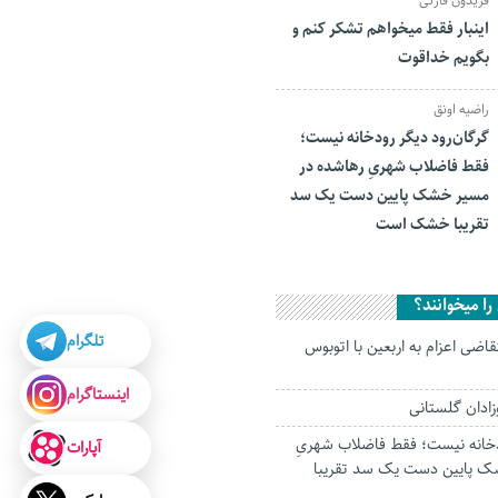
فریدون قارئی
اینبار فقط میخواهم تشکر کنم و
بگویم خداقوت
راضیه اونق
گرگان‌رود دیگر رودخانه نیست؛
فقط فاضلاب شهریِ رهاشده در
مسیر خشک پایین دست یک سد
تقریبا خشک است
ا میخوانند؟
تلگرام
قاضی اعزام به اربعین با اتوبوس
اینستاگرام
ودخانه نیست؛ فقط فاضلاب شهریِ
آپارات
ک پایین دست یک سد تقریبا