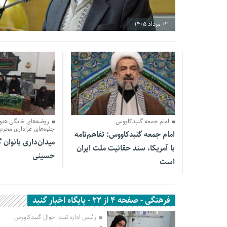
02 مرداد 1405
31 خرداد 1405
31 خرداد 1405
امام جمعه گنبدکاووس
روضه‌های خانگی هنوز
جلوه‌های عزاداری محرم 
امام جمعه گنبدکاووس: تفاهم‌نامه
میدان‌داری بانوان 
با آمریکا، سند حقانیت ملت ایران
حسینی
است
فرهنگی - صفحه 4 از 22 - پایگاه اخبار گنبد
رئیس اداره ثبت احوال گنبدکاووس