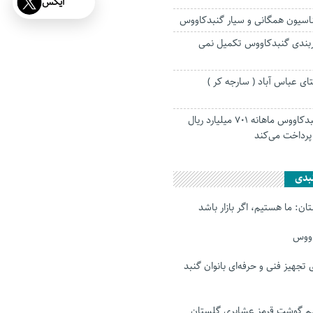
ایکس
ناسیون همگانی و سیار گنبدکاووس
مربندی گنبدکاووس تکمیل نمی
ای عباس آباد ( سارجه کر )
تامین اجتماعی گنبدکاووس ماهانه ۷۰۱ میلیارد ریال
پرداخت می‌کند
بدی
ن: ما هستیم، اگر بازار باشد
اووس
رای تجهیز فنی و حرفه‌ای بانوان گنبد
 گوشت قرمز عشایری گلستان