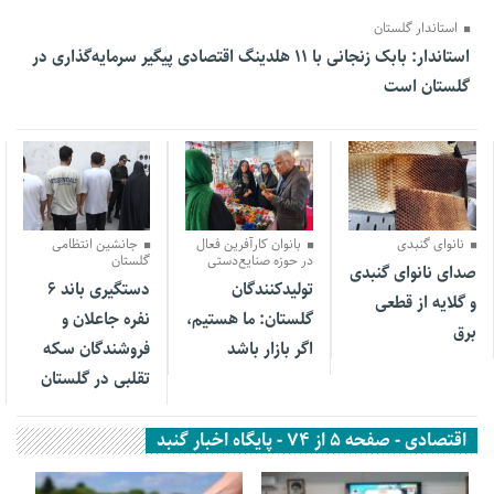
استاندار گلستان
استاندار: بابک زنجانی با ۱۱ هلدینگ اقتصادی پیگیر سرمایه‌گذاری در
گلستان است
30 تیر 1405
31 خرداد 1405
31 خرداد 1405
نانوای گنبدی
بانوان کارآفرین فعال
جانشین انتظامی
در حوزه صنایع‌دستی
گلستان
صدای نانوای گنبدی
تولیدکنندگان
دستگیری باند ۶
و گلایه از قطعی
گلستان: ما هستیم،
نفره جاعلان و
برق
اگر بازار باشد
فروشندگان سکه
تقلبی در گلستان
اقتصادی - صفحه 5 از 74 - پایگاه اخبار گنبد