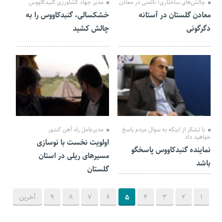
چالش‌های ساختاری؛ ناامنی در معادن
مدیر جهاد کشاورزی گنبدکاووس
معادن گلستان در آستانه
خشکسالی، گنبدکاووس را به
دگرگونی
چالش کشید
16 اردیبهشت 1404
16 اردیبهشت 1404
با تشکر از اینکه به سوال مردم پاسخ
مدیرعامل راه آهن کشور
خواهید داد
اولویت نخست با نوسازی
نماینده گنبدکاووس پاسخگو
مسیرهای ریلی در استان
باشد
گلستان
1
2
3
4
5
6
7
8
9
آخرین