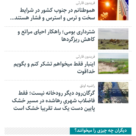
فریدون قارئی
هموطنانم در جنوب کشور در شرایط
سخت و ترس و استرس و فشار هستند…
شترداری بومی؛ راهکار احیای مراتع و
کاهش ریزگردها
فریدون قارئی
اینبار فقط میخواهم تشکر کنم و بگویم
خداقوت
راضیه اونق
گرگان‌رود دیگر رودخانه نیست؛ فقط
فاضلاب شهریِ رهاشده در مسیر خشک
پایین دست یک سد تقریبا خشک است
دیگران چه چیزی را میخوانند؟