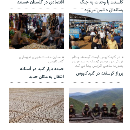
گلستان با وحدت به جنگ
اقتصادی در گلستان هستند
رسانه‌ای دشمن می‌رود
10 خرداد 1404
29 اردیبهشت 1404
در گنبدکاووس قیمت گوسفند و دام
معاون خدمات شهری شهرداری
قربانی در روزهای نزدیک به عید قربان
گنبدکاووس
بصورت ساعتی افزایش پیدا می کند
جمعه بازار گنبد در آستانه
پرواز گوسفند در گنبدکاووس
انتقال به مکان جدید
29 اردیبهشت 1404
16 اردیبهشت 1404