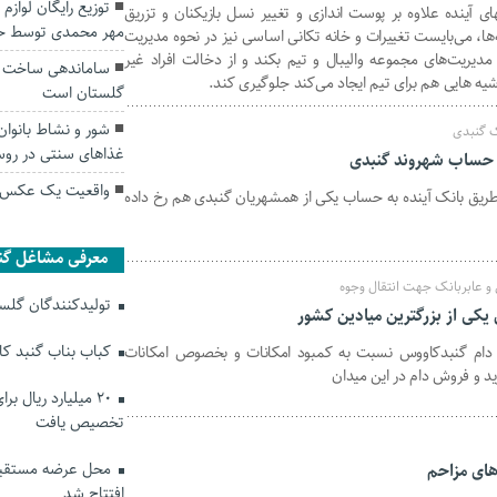
توزیع رایگان لوازم
ای آینده علاوه بر پوست اندازی و تغییر نسل بازیکنان و تزریق
مهر‌ محمدی توسط ح
‌ها، می‌بایست تغییرات و خانه تکانی اساسی نیز در نحوه مدیریت
یریت‌های مجموعه والیبال و تیم بکند و از دخالت افراد غیر
ساماندهی ساخت و 
ه هایی هم‌ برای تیم ایجاد می‌کند جلوگیری کند.
گلستان است
شور و نشاط بانوان 
ک گنبدی
غذاهای سنتی در روس
واقعیت یک عکس پ
لیارد تومان از طریق بانک آینده به حساب یکی از همشهریان گنبدی هم رخ داده
معرفی مشاغل گن
و عابربانک جهت انتقال وجوه
تولیدکنندگان گلستا
 یکی از بزرگترین میادین کشور
کباب بناب گنبد ک
ان دام گنبدکاووس نسبت به کمبود امکانات و بخصوص امکانات
د و فروش دام در این میدان
۲۰ میلیارد ریال ب
تخصیص یافت
محل عرضه مستقیم
وهای مزاحم
افتتاح شد