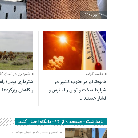
30 تیر 1405
26 تیر 1405
31 خرداد 1405
نفسم گرفته
شترداری در استان گل
هموطنانم در جنوب کشور در
شترداری بومی؛ راه
شرایط سخت و ترس و استرس و
و کاهش ریزگردها
فشار هستند…
یادداشت - صفحه 9 از 12 - پایگاه اخبار گنبد
تحمیل خسارات بر دوش مردم...