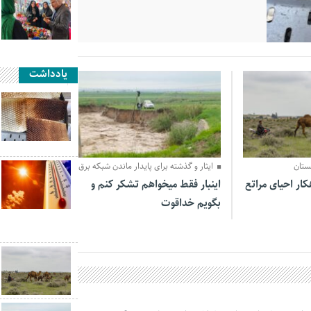
یادداشت
31 فروردین 1405
ستان
ایثار و گذشته برای پایدار ماندن شبکه برق
کار احیای مراتع
اینبار فقط میخواهم تشکر کنم و
بگویم خداقوت