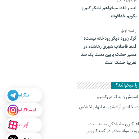
فریدون قارئی
اینبار فقط میخواهم تشکر کنم و
بگویم خداقوت
راضیه اونق
گرگان‌رود دیگر رودخانه نیست؛
فقط فاضلاب شهریِ رهاشده در
مسیر خشک پایین دست یک سد
تقریبا خشک است
ا میخوانند؟
تلگرام
‌ اسمش را یدک می‌کشیم
ده خاندوز آزادشهر به اتهام اختلاس
اینستاگرام
اهیگیری خانوادگی به‌ مناسبت
آپارات
زه با مواد مخدر در گنبدکاووس