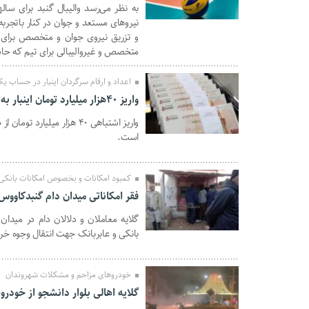
به نظر می‌رسد والیبال گنبد برای ساله
09 بهمن 1401
نیروهای مستعد و جوان در کنار باتجربه
و تزریق نیروی جوان و متخصص برای مد
متخصص و غیروالیبالی برای تیم که حاشی
اعداد و ارقام سرگردان اینبار در حساب ی
واریز 40هزار میلیارد تومان اینبار به حساب شهروند گنبدی
واریز اشتباهی ۴۰ هزار می
08 بهمن 1401
است.
کمبود امکانات و بخصوص امکانات بانکی 
فقر امکاناتی میدان دام گنبدکاووس
گلایه معاملان و دلالان دام در مید
08 بهمن 1401
بانکی و عابربانک جهت انتقال وجوه خری
خودروهای مزاحم و مشکلات شهروندان
گلایه اهالی بلوار دانشجو از خودر