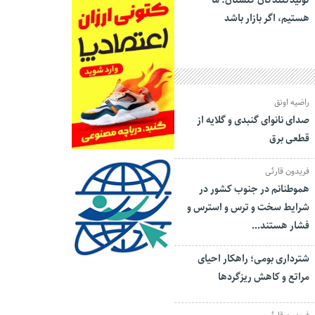
تولیدکنندگان گلستان: ما
هستیم، اگر بازار باشد
راضیه اونق
صدای نانوای گنبدی و گلایه از
قطعی برق
فریدون قارئی
هموطنانم در جنوب کشور در
شرایط سخت و ترس و استرس و
فشار هستند…
شترداری بومی؛ راهکار احیای
مراتع و کاهش ریزگردها