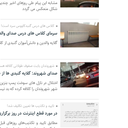
مشابه این‌ پیام طی روزهای اخیر چندین
08 بهمن 1401
شکل منعکس می گردد
کلاس های درس گنبدکاووس سرد است!
سرمای کلاس های درس صدای والدین
گلایه والدین و دانش‌آموزان گنبدی از
02 بهمن 1401
شهروندان بابت صفوف طولانی کلافه هست
صدای شهروند: گلایه گنبدی ها از
اختلال در نازل های سوخت پمپ بنزی
02 بهمن 1401
شهر شهروندان را کلافه کرده که بد نی
تایید و تکذیب ها تعیین تکلیف شد!
در مورد قطع اینترنت در روز برگزار
مطابق‌ تایید و تکذیب‌های روزهای قبل 
28 دی 1401