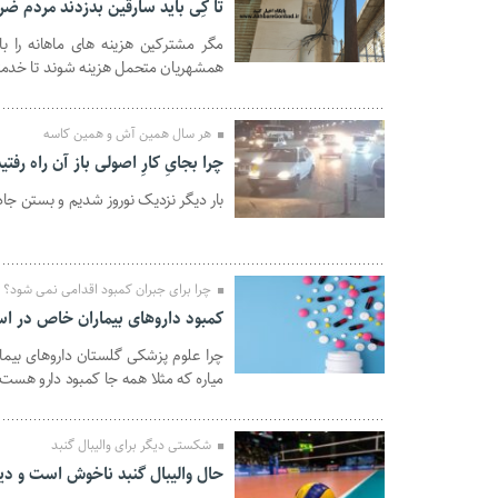
تا کِی باید سارقین بدزدند مردم ض
مگر مشترکین هزینه های ماهانه را با
06 فروردین 1402
همشهریان متحمل هزینه شوند تا خدمتی
هر سال همین آش و همین کاسه
چرا بجایِ کارِ اصولی باز آن راه رفتی
بار دیگر نزدیک نوروز شدیم و بستن جا
02 فروردین 1402
چرا برای جبران کمبود اقدامی نمی شود؟
کمبود داروهای بیماران خاص در اس
چرا علوم پزشکی گلستان داروهای بیما
17 اسفند 1401
میاره که مثلا همه جا کمبود دارو هست.
شکستی دیگر برای والیبال گنبد
حال والیبال گنبد ناخوش است و دیگر