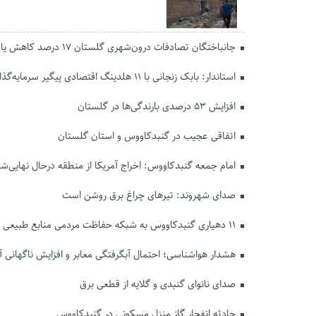
جانباختگان تصادفات درون‌شهری گلستان ۱۷ درصد کاهش یافت
استاندار: بابک زنجانی با ۱۱ هلدینگ اقتصادی پیگیر سرمایه‌گذاری در گلستان است
افزایش ۵۳ درصدی بارندگی‌ها در گلستان
اتفاقی عجیب در‌ گنبدکاووس و استان گلستان
امام جمعه گنبدکاووس: اخراج آمریکا از منطقه درحال نهایی‌
صدای شهروند: تیرهای چراغ برق روشن است
۱۱ دهیاری گنبدکاووس به شبکه حفاظت مردمی منابع طبیعی پیوستند
هشدار هواشناسی؛ احتمال آبگرفتگی معابر و افزایش ناگهانی آ
صدای نانوای گنبدی و گلایه از قطعی برق
حادثه انفجار گاز منزل مسکونی در گنبدکاووس