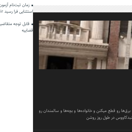
زمان ثبت‌نام آزمو
استثنایی فرا رسید hrtc.ir
قابل توجه متقاضیان
قضاییه
یقه صبح از یک طرف برق‌ها رو قطع میکنن و خانواده‌ها و بچه‌ها و سالمندان رو
گنبدکاووس در طول روز روشن