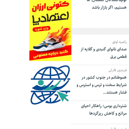
تولیدکنندگان گلستان: ما
هستیم، اگر بازار باشد
راضیه اونق
صدای نانوای گنبدی و گلایه از
قطعی برق
فریدون قارئی
هموطنانم در جنوب کشور در
شرایط سخت و ترس و استرس و
فشار هستند…
شترداری بومی؛ راهکار احیای
مراتع و کاهش ریزگردها