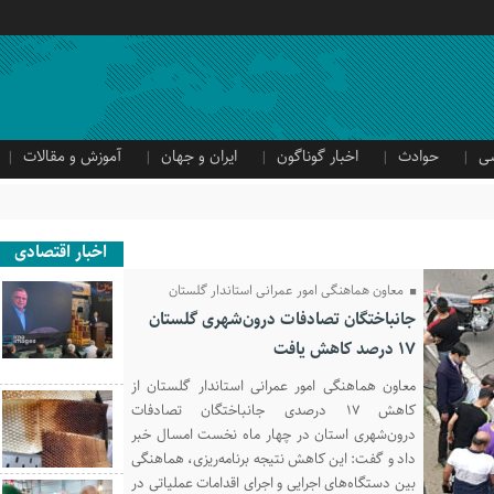
ی
حوادث
اخبار گوناگون
ایران و جهان
آموزش و مقالات
اخبار اقتصادی
معاون هماهنگی امور عمرانی استاندار گلستان
جانباختگان تصادفات درون‌شهری گلستان
۱۷ درصد کاهش یافت
معاون هماهنگی امور عمرانی استاندار گلستان از
کاهش ۱۷ درصدی جانباختگان تصادفات
درون‌شهری استان در چهار ماه نخست امسال خبر
داد و گفت: این کاهش نتیجه برنامه‌ریزی، هماهنگی
بین دستگاه‌های اجرایی و اجرای اقدامات عملیاتی در