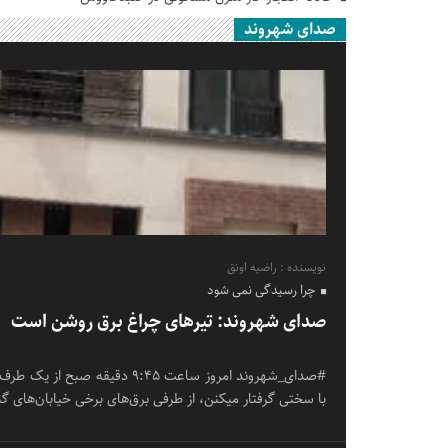
صدای شهروند
نویسنده : راضیه اونق
چرا رسیدگی نمی شود
صدای شهروند: تیرهای چراغ برق روشن است
#صدای_شهروند امروز ساعت ۹:۴۵ دق
با سختی گرفتار میکنن، از طرفی برق‌های برخی خیابان‌های 