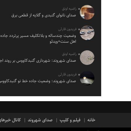
راضیه اونق
صدای نانوای گنبدی و گلایه از قطعی برق
فریدون قارئی
وضعیت چندساله و بلاتکلیف مسیر پرتردد جاده 
اهل سنت+ویدئو
راضیه اونق
صدای شهروند: شهرداری گنبدکاووس بر روند اجر
فریدون قارئی
صدای شهروند: وضعیت جاده خط نو گنبدکاوو
خانه
فیلم و کلیپ
صدای شهروند
کانال خبرها