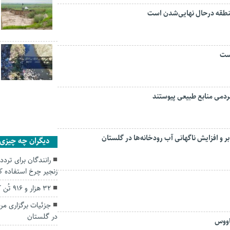
منطقه درحال نهایی‌شدن است
است
و افزایش ناگهانی آب رودخانه‌ها در گلستان
دیگران چه چیزی ر
رانندگان برای ترد
زنجیر چرخ استفاده ک
۳۲ هزار و ۹۱۶ تُن کالا از گمرکات گلستان صادر شد
جزئیات برگزاری مر
در گلستان
اووس