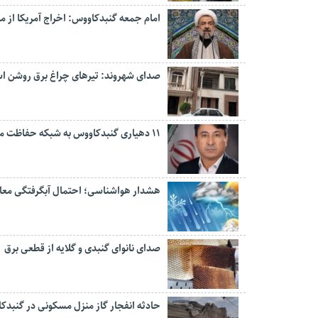
امام جمعه گنبدکاووس: اخراج آمریکا از 
صدای شهروند: تیرهای چراغ برق روشن 
۱۱ دهیاری گنبدکاووس به شبکه حفاظت مردمی منابع طبیعی پیوستند
هشدار هواشناسی؛ احتمال آبگرفتگی معابر 
صدای نانوای گنبدی و گلایه از قطعی برق
حادثه انفجار گاز منزل مسکونی در گنبدک