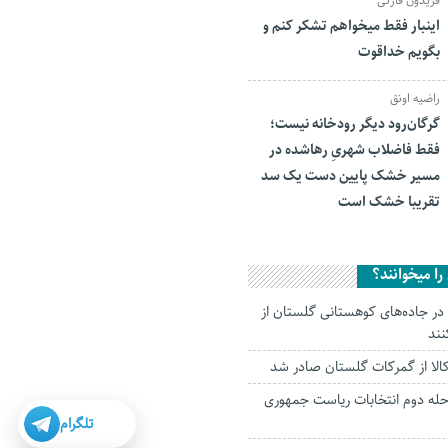
فریدون قارئی
اینبار فقط میخواهم تشکر کنم و
بگویم خداقوت
راضیه اونق
گرگان‌رود دیگر رودخانه نیست؛
فقط فاضلاب شهریِ رهاشده در
مسیر خشک پایین دست یک سد
تقریبا خشک است
ا میخوانند؟
د در جاده‌های کوهستانی گلستان از
نند
حله دوم انتخابات ریاست جمهوری
تلگرام