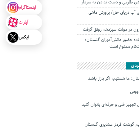
ی طارمی و دست ندادن به سردار
اینستاگرام
لومتری آب دریای خزر/ پرورش ماهی
آپارات
‌برون در دولت سیزدهم رونق گرفت
ایکس
اده حضور دانش‌آموزان گلستان؛
ت‌نام ممنوع است
بدی
ن: ما هستیم، اگر بازار باشد
اووس
رای تجهیز فنی و حرفه‌ای بانوان گنبد
 گوشت قرمز عشایری گلستان