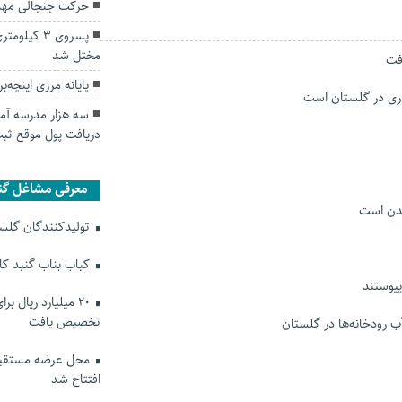
حرکت جنجالی مهد
پسروی ۳ کی
مختل شد
پایانه مرزی اینچه
سه هزار مدرسه آم
دریافت پول موقع ثب
معرفی مشاغل گن
شدن است
تولیدکنندگان گلستا
کباب بناب گنبد ک
۲۰ میلیارد ریال ب
تخصیص یافت
ب رودخانه‌ها در گلستان
محل عرضه مستقیم
افتتاح شد