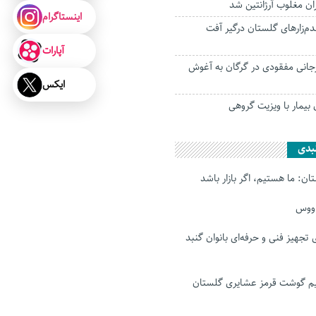
ران مغلوب آرژانتین شد
اینستاگرام
 گندم‌زارهای گلستان درگیر آفت
آپارات
ه سیرجانی مفقودی در گرگان به آغوش
ایکس
بیمار با ویزیت گروهی
بدی
ن: ما هستیم، اگر بازار باشد
اووس
رای تجهیز فنی و حرفه‌ای بانوان گنبد
 گوشت قرمز عشایری گلستان