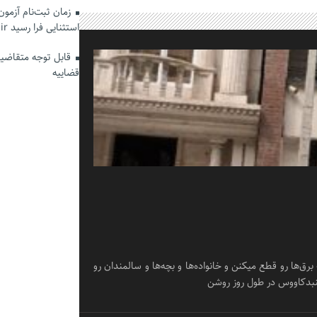
زمان ثبت‌نام آزمو
استثنایی فرا رسید hrtc.ir
قابل توجه متقاضیان
قضاییه
یقه صبح از یک طرف برق‌ها رو قطع میکنن و خانواده‌ها و بچه‌ها و سالمندان رو
گنبدکاووس در طول روز روشن