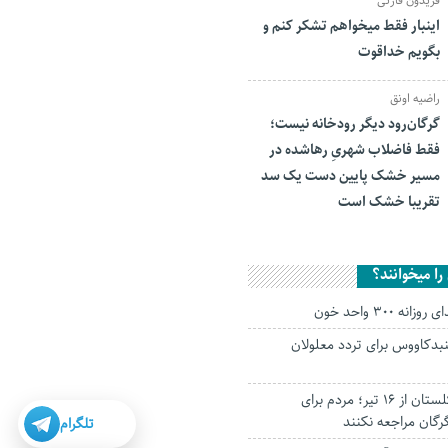
فریدون قارئی
اینبار فقط میخواهم تشکر کنم و
بگویم خداقوت
راضیه اونق
گرگان‌رود دیگر رودخانه نیست؛
فقط فاضلاب شهریِ رهاشده در
مسیر خشک پایین دست یک سد
تقریبا خشک است
ا میخوانند؟
ه ۳۰۰ واحد خون
بدکاووس برای تردد معلولان
بازگشت حاجیان گلستان از ۱۶ تیر؛ مردم برای
رگان مراجعه نکنند
تلگرام