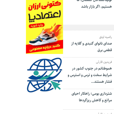
تولیدکنندگان گلستان: ما
هستیم، اگر بازار باشد
راضیه اونق
صدای نانوای گنبدی و گلایه از
قطعی برق
فریدون قارئی
هموطنانم در جنوب کشور در
شرایط سخت و ترس و استرس و
فشار هستند…
شترداری بومی؛ راهکار احیای
مراتع و کاهش ریزگردها