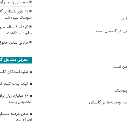
تیم ملی والیبال ای
۲۰ هزار هکتار از
سوسک سیاه شد
کودک ۴ سال
خانواده بازگشت
قربانی شدن حقوق 
معرفی مشاغل گن
شدن است
تولیدکنندگان گلستا
کباب بناب گنبد ک
۲۰ میلیارد ریال ب
تخصیص یافت
ب رودخانه‌ها در گلستان
محل عرضه مستقیم
افتتاح شد