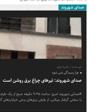
صدای شهروند
نویسنده : راضیه اونق
چرا رسیدگی نمی شود
صدای شهروند: تیرهای چراغ برق روشن است
#صدای_شهروند امروز ساعت ۹:۴۵ دق
با سختی گرفتار میکنن، از طرفی برق‌های برخی خیابان‌های 