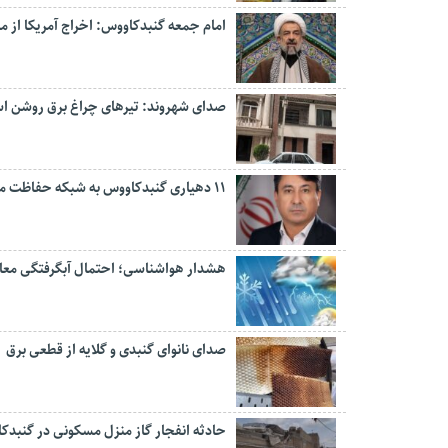
امام جمعه گنبدکاووس: اخراج آمریکا از 
صدای شهروند: تیرهای چراغ برق روشن 
۱۱ دهیاری گنبدکاووس به شبکه حفاظت مردمی منابع طبیعی پیوستند
هشدار هواشناسی؛ احتمال آبگرفتگی معابر 
صدای نانوای گنبدی و گلایه از قطعی برق
حادثه انفجار گاز منزل مسکونی در گنبدک