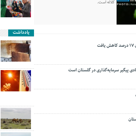
کلاله است.
یادداشت
ت
تان