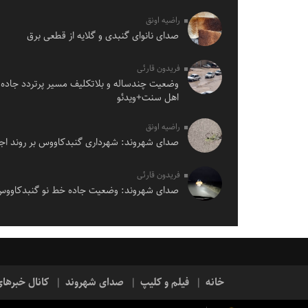
راضیه اونق
صدای نانوای گنبدی و گلایه از قطعی برق
فریدون قارئی
وضعیت چندساله و بلاتکلیف مسیر پرتردد جاده 
اهل سنت+ویدئو
راضیه اونق
صدای شهروند: شهرداری گنبدکاووس بر روند اجر
فریدون قارئی
صدای شهروند: وضعیت جاده خط نو گنبدکاوو
خانه
فیلم و کلیپ
صدای شهروند
کانال خبرها