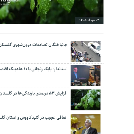
02 مرداد 1405
جانباختگان تصادفات درون‌شهری گلستان ۱۷ درصد کاهش یاف
استاندار: بابک زنجانی با ۱۱ هلدینگ اقتصادی پیگیر سرمایه‌گذاری در گلستان است
افزایش ۵۳ درصدی بارندگی‌ها در گلستان
اتفاقی عجیب در‌ گنبدکاووس و استان گلس