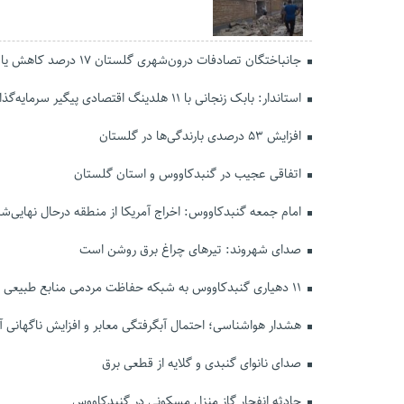
جانباختگان تصادفات درون‌شهری گلستان ۱۷ درصد کاهش یافت
استاندار: بابک زنجانی با ۱۱ هلدینگ اقتصادی پیگیر سرمایه‌گذاری در گلستان است
افزایش ۵۳ درصدی بارندگی‌ها در گلستان
اتفاقی عجیب در‌ گنبدکاووس و استان گلستان
امام جمعه گنبدکاووس: اخراج آمریکا از منطقه درحال نهایی‌
صدای شهروند: تیرهای چراغ برق روشن است
۱۱ دهیاری گنبدکاووس به شبکه حفاظت مردمی منابع طبیعی پیوستند
هشدار هواشناسی؛ احتمال آبگرفتگی معابر و افزایش ناگهانی آ
صدای نانوای گنبدی و گلایه از قطعی برق
حادثه انفجار گاز منزل مسکونی در گنبدکاووس