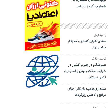
تولیدکنندگان گلستان: ما
هستیم، اگر بازار باشد
راضیه اونق
صدای نانوای گنبدی و گلایه از
قطعی برق
فریدون قارئی
هموطنانم در جنوب کشور در
شرایط سخت و ترس و استرس و
فشار هستند…
شترداری بومی؛ راهکار احیای
مراتع و کاهش ریزگردها