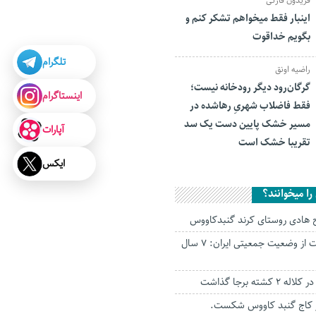
فریدون قارئی
اینبار فقط میخواهم تشکر کنم و
بگویم خداقوت
تلگرام
راضیه اونق
گرگان‌رود دیگر رودخانه نیست؛
اینستاگرام
فقط فاضلاب شهریِ رهاشده در
مسیر خشک پایین دست یک سد
آپارات
تقریبا خشک است
ایکس
ا میخوانند؟
ح هادی روستای کرند گنبدکاووس
نگرانی وزیر بهداشت از وضعیت جمعیتی ایران: ۷ سال
شته برجا گذاشت
کاج گنبد کاووس شکست.