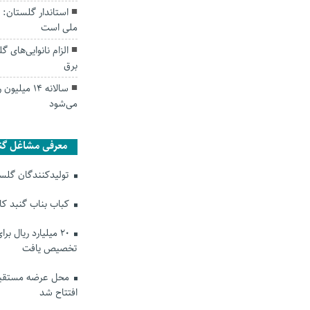
استاندار گلستان
ملی است
برق
سالانه ۱۴ 
می‌شود
معرفی مشاغل گن
تولیدکنندگان گلستا
کباب بناب گنبد ک
۲۰ میلیارد ریال ب
تخصیص یافت
محل عرضه مستقیم
افتتاح شد