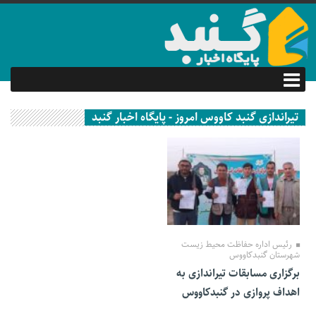
تیراندازی گنبد کاووس امروز - پایگاه اخبار گنبد
13 اسفند 1401
رئیس اداره حفاظت محیط زیست
شهرستان گنبدکاووس
برگزاری مسابقات تیراندازی به
اهداف پروازی در گنبدکاووس