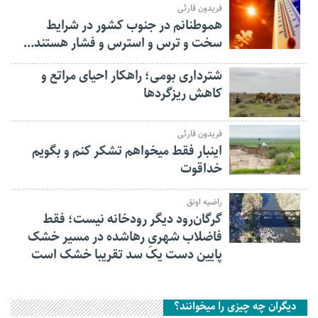
فریدون قارئی
هموطنانم در جنوب کشور در شرایط
سخت و ترس و استرس و فشار هستند…
شترداری بومی؛ راهکار احیای مراتع و
کاهش ریزگردها
فریدون قارئی
اینبار فقط میخواهم تشکر کنم و بگویم
خداقوت
راضیه اونق
گرگان‌رود دیگر رودخانه نیست؛ فقط
فاضلاب شهریِ رهاشده در مسیر خشک
پایین دست یک سد تقریبا خشک است
دیگران چه چیزی را میخوانند؟