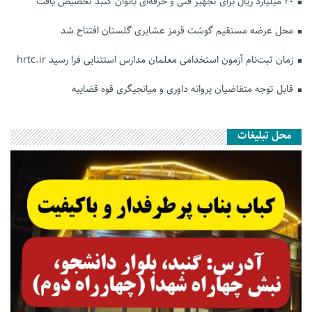
۲۰ میلیارد ریال برای تجهیز فنی و حرفه‌ای بانوان گنبد تخصیص یافت
محل عرضه مستقیم گوشت قرمز عشایری گلستان افتتاح شد
زمان ثبت‌نام آزمون استخدامی معلمان مدارس استثنایی فرا رسید hrtc.ir
قابل توجه متقاضیان پروانه داوری و میانجیگری قوه قضاییه
محل تبلیغات