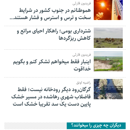
فریدون قارئی
هموطنانم در جنوب کشور در شرایط
سخت و ترس و استرس و فشار هستند…
شترداری بومی؛ راهکار احیای مراتع و
کاهش ریزگردها
فریدون قارئی
اینبار فقط میخواهم تشکر کنم و بگویم
خداقوت
راضیه اونق
گرگان‌رود دیگر رودخانه نیست؛ فقط
فاضلاب شهریِ رهاشده در مسیر خشک
پایین دست یک سد تقریبا خشک است
دیگران چه چیزی را میخوانند؟