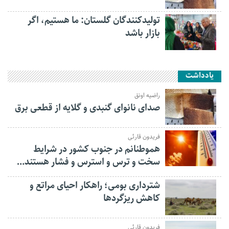
تولیدکنندگان گلستان: ما هستیم، اگر
بازار باشد
یادداشت
راضیه اونق
صدای نانوای گنبدی و گلایه از قطعی برق
فریدون قارئی
هموطنانم در جنوب کشور در شرایط
سخت و ترس و استرس و فشار هستند…
شترداری بومی؛ راهکار احیای مراتع و
کاهش ریزگردها
فریدون قارئی