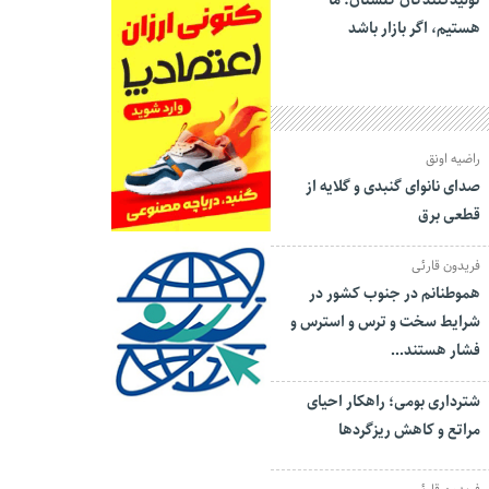
تولیدکنندگان گلستان: ما
هستیم، اگر بازار باشد
راضیه اونق
صدای نانوای گنبدی و گلایه از
قطعی برق
فریدون قارئی
هموطنانم در جنوب کشور در
شرایط سخت و ترس و استرس و
فشار هستند…
شترداری بومی؛ راهکار احیای
مراتع و کاهش ریزگردها