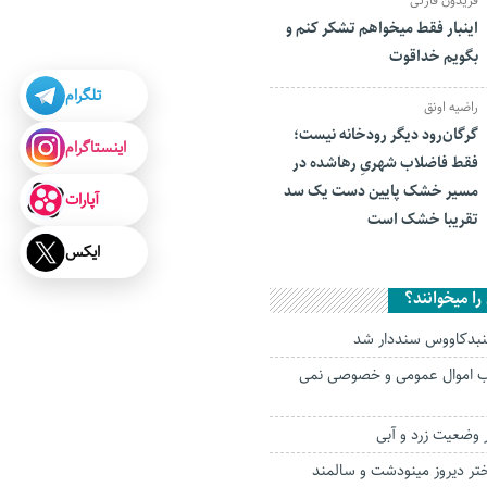
فریدون قارئی
اینبار فقط میخواهم تشکر کنم و
بگویم خداقوت
تلگرام
راضیه اونق
گرگان‌رود دیگر رودخانه نیست؛
اینستاگرام
فقط فاضلاب شهریِ رهاشده در
مسیر خشک پایین دست یک سد
آپارات
تقریبا خشک است
ایکس
ا میخوانند؟
نبدکاووس سنددار شد
یب اموال عمومی و خصوصی نمی
ختر دیروز مینودشت و سالمند