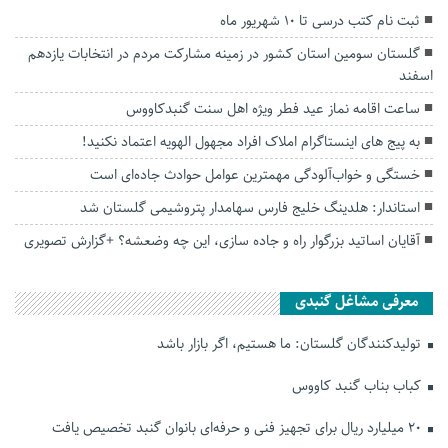
ثبت نام کتب درسی تا ۱۰ شهریور ماه
گلستان سومین استان کشور در زمینه مشارکت مردم در انتخابات یازدهم
اسفند
ساعت اقامه‌ نماز‌ عید فطر ویژه اهل سنت گنبدکاووس
به پیج های اینستاگرام املاک افراد مجهول الهویه اعتماد نکنید!
خستگی و خواب‌آلودگی مهمترین عوامل حوادث جاده‌ای است
استاندار: هلدینگ خلیج فارس سهامدار پتروشیمی گلستان شد
آقایان اساتید بزرگوار راه و جاده سازی، این چه وضعشه؟ +گزارش تصویری
معرفی مشاغل گنبدی
تولیدکنندگان گلستان: ما هستیم، اگر بازار باشد
کباب بناب گنبد کاووس
۲۰ میلیارد ریال برای تجهیز فنی و حرفه‌ای بانوان گنبد تخصیص یافت