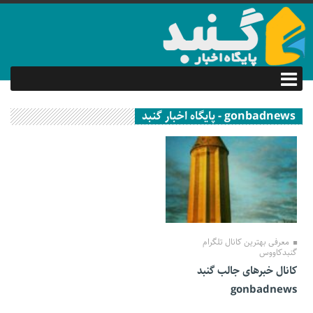
gonbadnews - پایگاه اخبار گنبد
19 شهریور 1401
معرفی بهترین کانال تلگرام
گنبدکاووس
کانال خبرهای جالب گنبد
gonbadnews