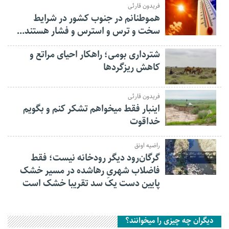
فریدون قارئی
هموطنانم در جنوب کشور در شرایط
سخت و ترس و استرس و فشار هستند…
شترداری بومی؛ راهکار احیای مراتع و
کاهش ریزگردها
فریدون قارئی
اینبار فقط میخواهم تشکر کنم و بگویم
خداقوت
راضیه اونق
گرگان‌رود دیگر رودخانه نیست؛ فقط
فاضلاب شهریِ رهاشده در مسیر خشک
پایین دست یک سد تقریبا خشک است
دیگران چه چیزی را میخوانند؟