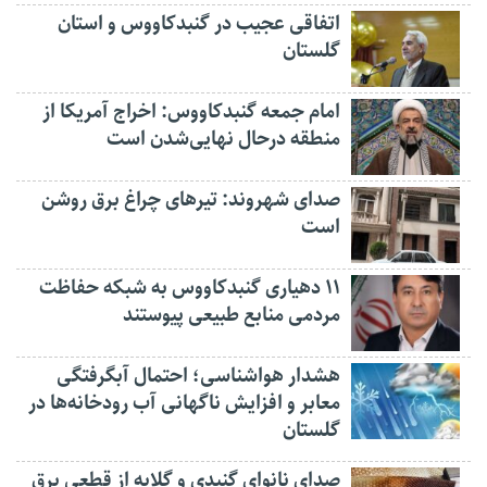
اتفاقی عجیب در‌ گنبدکاووس و استان
گلستان
امام جمعه گنبدکاووس: اخراج آمریکا از
منطقه درحال نهایی‌شدن است
صدای شهروند: تیرهای چراغ برق روشن
است
۱۱ دهیاری گنبدکاووس به شبکه حفاظت
مردمی منابع طبیعی پیوستند
هشدار هواشناسی؛ احتمال آبگرفتگی
معابر و افزایش ناگهانی آب رودخانه‌ها در
گلستان
صدای نانوای گنبدی و گلایه از قطعی برق