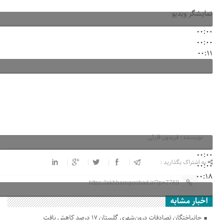
نمایشگر ویدیو
00:00
00:00
00:11
نویسنده : فریدون قارئی
00:00
به اشتراک بگذارید :
00:00
00:18
https://akhbaregonbad.ir/?p=7769
اخبار مشابه
جانباختگان تصادفات درون‌شهری گلستان ۱۷ درصد کاهش یافت