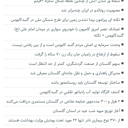
شعله ور شدن آتش از چندین نقطه جنگل تنگراه +فیلم
محبوبیت رونالدو در ایران چندبرابر شد
نکته ای پیرامون پیدا نشدن زمین برای طرح مسکن ملی در گنبدکاووس
تصادف عصر امروز کامیون با خودروی سواری در میدان امام علی (ع)
گنبدکاووس + نکته
وحدت سرمایه ی اصلی مردم گنبد کاووس است و از بین رفتنی نیست.
سقوط از ارتفاع در رامیان جان یک زن ۷۰ ساله را گرفت
سهم گلستان از صنعت گردشگری، کمتر از حد انتظار است
مدیرکل راهداری و حمل و نقل جاده‌ای گلستان معرفی شد
ساختار توسعه گلستان باید روستامحور باشد
کشف کارگاه توليد آب رادياتور تقلبي در گنبدکاووس
2 هزار و ۳۰۰ مددجوی ضایعه نخاعی در گلستان مستمری دریافت می‌کنند
آغاز توزیع میوه شب عید در استان گلستان
از ۳۷۰ نوع بیماری نادر تنها ۲۲ مورد تحت پوشش وزارت بهداشت هستند