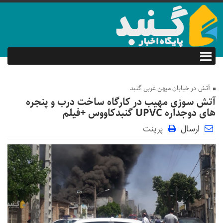
آتش در خیابان میهن غربی گنبد
آتش سوزی مهیب در کارگاه ساخت درب و پنجره
های دوجداره UPVC گنبدکاووس +فیلم
ارسال
پرینت