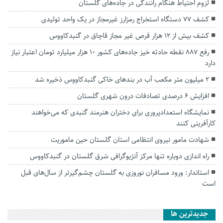
لزوم احتیاط هنگام رانندگی در جاده‌های گلستان
کشف ۷۷ دستگاه استخراج رمز‌ارز غیرمجاز در یک واحد تولیدی
کشف بیش از ۱۲ هزار قرص غیر مجاز قاچاق در گنبدکاووس
رفع ۸۸۷ نقطه حادثه خیز جاده‌های کشور ۱۰ هزار میلیارد تومان اعتبار نیاز
دارد
۲ میلیون متر مکعب آب در بندهای خاکی گنبدکاووس ذخیره شد
افزایش ۶ درصدی تصادفات درون شهری گلستان
نمایشگاه استعدادپروری برای دختران هنرمند گنبدی که می‌خواهند
کارآفرینی کنند
شهادت مامور نیروی انتظامی استان گلستان حین ماموریت
راه اندازی دوباره تنها مرکز آنژیوگرافی شرق گلستان در گنبدکاووس
استاندار: ورود مسافران نوروزی به گلستان چشم‌گیرتر از سال‌های قبل
است
جديدترين ها