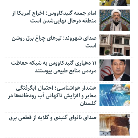
امام جمعه گنبدکاووس: اخراج آمریکا از
منطقه درحال نهایی‌شدن است
صدای شهروند: تیرهای چراغ برق روشن
است
۱۱ دهیاری گنبدکاووس به شبکه حفاظت
مردمی منابع طبیعی پیوستند
هشدار هواشناسی؛ احتمال آبگرفتگی
معابر و افزایش ناگهانی آب رودخانه‌ها در
گلستان
صدای نانوای گنبدی و گلایه از قطعی برق