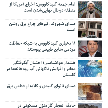
امام جمعه گنبدکاووس: اخراج آمریکا از
منطقه درحال نهایی‌شدن است
صدای شهروند: تیرهای چراغ برق روشن
است
۱۱ دهیاری گنبدکاووس به شبکه حفاظت
مردمی منابع طبیعی پیوستند
هشدار هواشناسی؛ احتمال آبگرفتگی
معابر و افزایش ناگهانی آب رودخانه‌ها در
گلستان
صدای نانوای گنبدی و گلایه از قطعی برق
حادثه انفجار گاز منزل مسکونی در