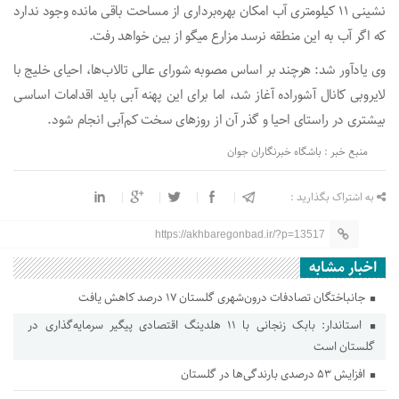
نشینی ۱۱ کیلومتری آب امکان بهره‌برداری از مساحت باقی مانده وجود ندارد
که اگر آب به این منطقه نرسد مزارع میگو از بین خواهد رفت.
وی یادآور شد: هرچند بر اساس مصوبه شورای عالی تالاب‌ها، احیای خلیج با
لایروبی کانال آشوراده آغاز شد، اما برای این پهنه آبی باید اقدامات اساسی
بیشتری در راستای احیا و گذر آن از روز‌های سخت کم‌آبی انجام شود.
منبع خبر : باشگاه خبرنگاران جوان
به اشتراک بگذارید :
https://akhbaregonbad.ir/?p=13517
اخبار مشابه
جانباختگان تصادفات درون‌شهری گلستان ۱۷ درصد کاهش یافت
استاندار: بابک زنجانی با ۱۱ هلدینگ اقتصادی پیگیر سرمایه‌گذاری در
گلستان است
افزایش ۵۳ درصدی بارندگی‌ها در گلستان