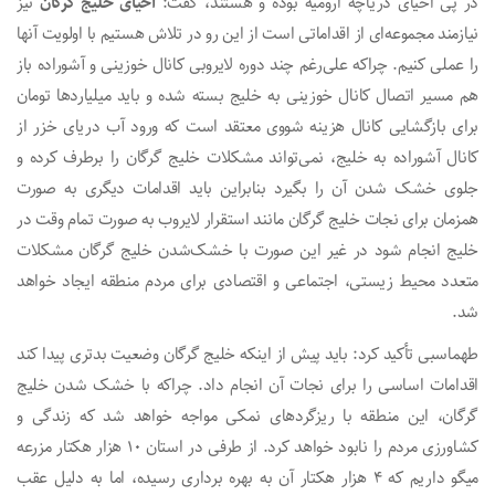
در پی احیای دریاچه ارومیه بوده و هستند، گفت:
احیای خلیج گرگان
نیز
نیازمند مجموعه‌ای از اقداماتی است از این رو در تلاش هستیم با اولویت آنها
را عملی کنیم. چراکه علی‌رغم چند دوره لایروبی کانال خوزینی و آشوراده باز
هم مسیر اتصال کانال خوزینی به خلیج بسته شده و باید میلیارد‌ها تومان
برای بازگشایی کانال هزینه شووی معتقد است که ورود آب دریای خزر از
کانال آشوراده به خلیج، نمی‌تواند مشکلات خلیج گرگان را برطرف کرده و
جلوی خشک شدن آن را بگیرد بنابراین باید اقدامات دیگری به صورت
همزمان برای نجات خلیج گرگان مانند استقرار لایروب به صورت تمام وقت در
خلیج انجام شود در غیر این صورت با خشک‌شدن خلیج گرگان مشکلات
متعدد محیط زیستی، اجتماعی و اقتصادی برای مردم منطقه ایجاد خواهد
شد.
طهماسبی تأکید کرد: باید پیش از اینکه خلیج گرگان وضعیت بدتری پیدا کند
اقدامات اساسی را برای نجات آن انجام داد. چراکه با خشک شدن خلیج
گرگان، این منطقه با ریزگرد‌های نمکی مواجه خواهد شد که زندگی و
کشاورزی مردم را نابود خواهد کرد. از طرفی در استان ۱۰ هزار هکتار مزرعه
میگو داریم که ۴ هزار هکتار آن به بهره برداری رسیده، اما به دلیل عقب