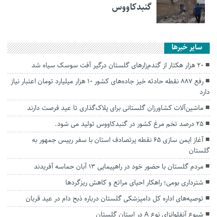
گنبدکاووس
سایر خبرها
۲۰ هزار هکتار از گندم‌زارهای گلستان درگیر آفت سوسک سیاه شد
رفع ۸۸۷ نقطه حادثه خیز جاده‌های کشور ۱۰ هزار میلیارد تومان اعتبار نیاز
دارد
ماشین‌آلات کشاورزان گلستانی برای پلاک‌گذاری تا عید فرصت دارند
۲۵ درصد تخم مرغ کشور در گنبدکاووس تولید می شود.
آغاز ایمن سازی ۶۵ نقطه پرتصادف استان با سفر رییس جمهور به
گلستان
مردم گلستان با حضور خود در راهپیمایی ۱۳ آبان حماسه آفریدند
شترداری بومی؛ راهکار احیای مراتع و کاهش ریزگردها
توصیه‌های اداره کل دامپزشکی گلستان درباره ذبح دام در عید قربان
شیوع آنفلوانزای نوع A در استان گلستان