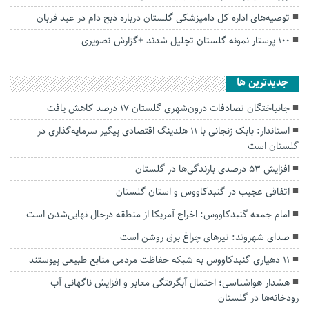
توصیه‌های اداره کل دامپزشکی گلستان درباره ذبح دام در عید قربان
۱۰۰ پرستار نمونه گلستان تجلیل شدند +گزارش تصویری
جديدترين ها
جانباختگان تصادفات درون‌شهری گلستان ۱۷ درصد کاهش یافت
استاندار: بابک زنجانی با ۱۱ هلدینگ اقتصادی پیگیر سرمایه‌گذاری در
گلستان است
افزایش ۵۳ درصدی بارندگی‌ها در گلستان
اتفاقی عجیب در‌ گنبدکاووس و استان گلستان
امام جمعه گنبدکاووس: اخراج آمریکا از منطقه درحال نهایی‌شدن است
صدای شهروند: تیرهای چراغ برق روشن است
۱۱ دهیاری گنبدکاووس به شبکه حفاظت مردمی منابع طبیعی پیوستند
هشدار هواشناسی؛ احتمال آبگرفتگی معابر و افزایش ناگهانی آب
رودخانه‌ها در گلستان