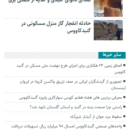
صدای نانوای گنبدی و گلایه از قطعی برق
حادثه انفجار گاز منزل مسکونی در
گنبدکاووس
سایر خبرها
الحاق زمین ۲۴ هکتاری برای اجرای طرح نهضت ملی مسکن در گنبد
کاووس
تصویری از گردشگران ایرانی در صف تزریق واکسن کرونا در ایروان
ارمنستان
معرفی برترین های هفته هفتم کورس سوارکاری پاییزه گنبدکاووس
راستی چرا صنعت پنبه در گنبد و استان گلستان نابود شد؟
سقوط مرد جوان از آبشار شیرآباد
واحدهای صنعتی گنبدکاووس امسال ۹۸ میلیارد ریال تسهیلات دریافت