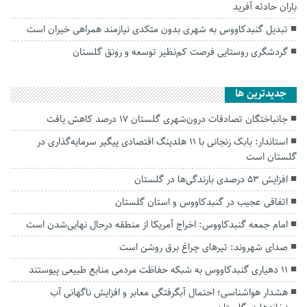
باران حادثه آفرید
تبدیل گنبدکاووس به شهری بدون متکدی نیازمند همراهی خیران است
گردشگری روستایی فرصت کم‌نظیر توسعه و رونق گلستان
جديدترين ها
جانباختگان تصادفات درون‌شهری گلستان ۱۷ درصد کاهش یافت
استاندار: بابک زنجانی با ۱۱ هلدینگ اقتصادی پیگیر سرمایه‌گذاری در
گلستان است
افزایش ۵۳ درصدی بارندگی‌ها در گلستان
اتفاقی عجیب در‌ گنبدکاووس و استان گلستان
امام جمعه گنبدکاووس: اخراج آمریکا از منطقه درحال نهایی‌شدن است
صدای شهروند: تیرهای چراغ برق روشن است
۱۱ دهیاری گنبدکاووس به شبکه حفاظت مردمی منابع طبیعی پیوستند
هشدار هواشناسی؛ احتمال آبگرفتگی معابر و افزایش ناگهانی آب