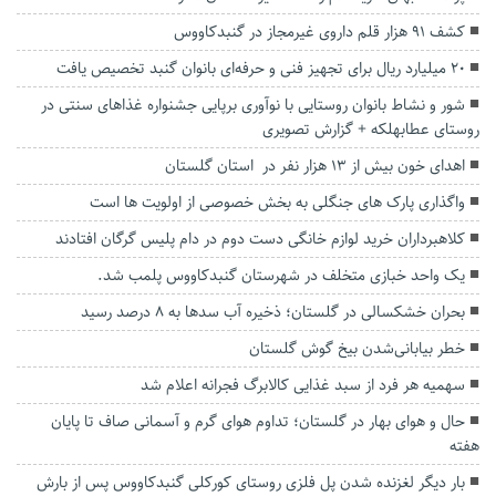
کشف ۹۱ هزار قلم داروی غیرمجاز در گنبدکاووس
۲۰ میلیارد ریال برای تجهیز فنی و حرفه‌ای بانوان گنبد تخصیص یافت
شور و نشاط بانوان روستایی با نوآوری برپایی جشنواره غذاهای سنتی در
روستای عطابهلکه + گزارش تصویری
اهدای خون بیش از ۱۳ هزار نفر در استان گلستان
واگذاری پارک های جنگلی به بخش خصوصی از اولویت ها است
کلاهبرداران خرید لوازم خانگی دست دوم در دام پلیس گرگان افتادند
یک واحد خبازی متخلف در شهرستان گنبدکاووس پلمب شد.
بحران خشکسالی در گلستان؛ ذخیره آب سدها به ۸ درصد رسید
خطر بیابانی‌شدن بیخ گوش گلستان
سهمیه هر فرد از سبد غذایی کالابرگ فجرانه اعلام شد
حال و هوای بهار در گلستان؛ تداوم هوای گرم و آسمانی صاف تا پایان
هفته
بار دیگر لغزنده شدن پل فلزی روستای کورکلی گنبدکاووس پس از بارش