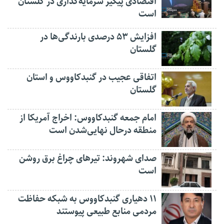
اقتصادی پیگیر سرمایه‌گذاری در گلستان
است
افزایش ۵۳ درصدی بارندگی‌ها در
گلستان
اتفاقی عجیب در‌ گنبدکاووس و استان
گلستان
امام جمعه گنبدکاووس: اخراج آمریکا از
منطقه درحال نهایی‌شدن است
صدای شهروند: تیرهای چراغ برق روشن
است
۱۱ دهیاری گنبدکاووس به شبکه حفاظت
مردمی منابع طبیعی پیوستند