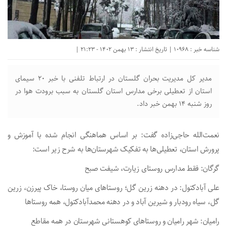
شناسه خبر : 10968 | تاریخ انتشار : 13 بهمن 1402 - 21:23 |
مدیر کل مدیریت بحران گلستان در ارتباط تلفنی با خبر ۲۰ سیمای
استان از تعطیلی برخی مدارس استان گلستان به سبب برودت هوا در
روز شنبه ۱۴ بهمن خبر داد.
نعمت‌الله حاجی‌زاده گفت: بر اساس هماهنگی انجام شده با آموزش و
پرورش استان، تعطیلی‌ها به تفکیک شهرستان‌ها به شرح زیر است:
گرگان: فقط مدارس روستای زیارت، شیفت صبح
علی آبادکتول: در دهنه زرین گل؛ روستا‌های میان روستا، خاک پیرزن، زرین
گل، سیاه رودبار و شیرین آباد و در دهنه محمدآبادکتول، همه روستا‌ها
رامیان: شهر رامیان و روستا‌های کوهستانی شهرستان در همه مقاطع