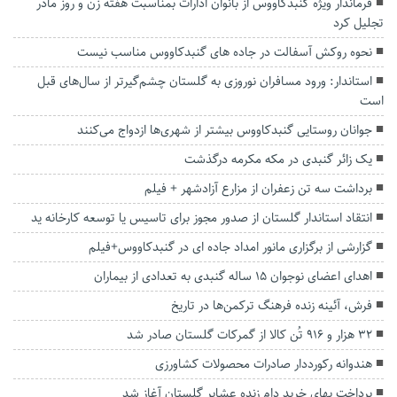
فرماندار ویژه گنبدکاووس از بانوان ادارات بمناسبت هفته زن و روز مادر
تجلیل کرد
نحوه روکش آسفالت در جاده های گنبدکاووس مناسب نیست
استاندار: ورود مسافران نوروزی به گلستان چشم‌گیرتر از سال‌های قبل
است
جوانان روستایی گنبدکاووس بیشتر از شهری‌ها ازدواج می‌کنند
یک زائر گنبدی در مکه مکرمه درگذشت
برداشت سه تن زعفران از مزارع آزادشهر + فیلم
انتقاد استاندار گلستان از صدور مجوز برای تاسیس یا توسعه کارخانه ید
گزارشی از برگزاری مانور امداد جاده ای در گنبدکاووس+فیلم
اهدای اعضای نوجوان ۱۵ ساله گنبدی به تعدادی از بیماران
فرش، آئینه زنده فرهنگ ترکمن‌ها در تاریخ
۳۲ هزار و ۹۱۶ تُن کالا از گمرکات گلستان صادر شد
هندوانه رکورددار صادرات محصولات کشاورزی
پرداخت بهای خرید دام زنده عشایر گلستان آغاز شد