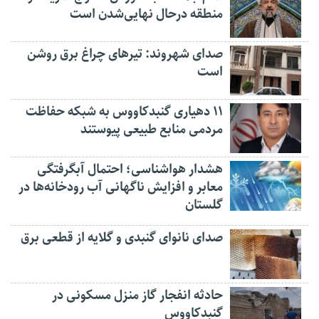
منطقه درحال نهایی‌شدن است
صدای شهروند: تیرهای چراغ برق روشن
است
۱۱ دهیاری گنبدکاووس به شبکه حفاظت
مردمی منابع طبیعی پیوستند
هشدار هواشناسی؛ احتمال آبگرفتگی
معابر و افزایش ناگهانی آب رودخانه‌ها در
گلستان
صدای نانوای گنبدی و گلایه از قطعی برق
حادثه انفجار گاز منزل مسکونی در
گنبدکاووس