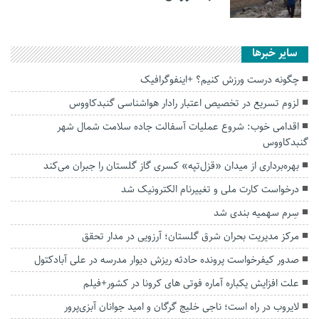
سایر خبرها
چگونه درست ورزش کنیم؟ +اینفوگرافیک
لزوم تسریع در تخصیص اعتبار رادار هواشناسی گنبدکاووس
اقدامی خوب: شروع عملیات آسفالت جاده سلامت شمال شهر
گنبدکاووس
بهره‌برداری از میدان «قزل‌تپه» کسری گاز گلستان را جبران می‌کند
درخواست کارت ملی و تغییرنام الکترونیک شد
سِرم سهمیه بندی شد
مرکز مدیریت بحران شرق گلستان؛ آرزویی در مدار تحقق
صدور کیفرخواست پرونده حادثه ریزش دیوار مدرسه در علی آبادکتول
علت افزایش یکباره آماره فوتی های کرونا در کشور+فیلم
لایروب در راه است؛ ناجی خلیج گرگان و امید جوانان آبزی‌پرور