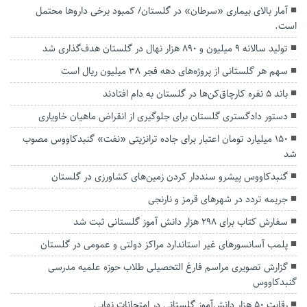
آمار بالای بیماری «سرطان» در گلستان/ کمبود برخی داروها محتمل
است‌.
تولید سالانه ۹ میلیون و ۸۹۰ هزار نهال در گلستان هدف‌گذاری شد
سهم هر گلستانی از پروژه‌های دهه فجر ۳۸ میلیون ریال است
باند ۵ نفره کارچاق‌کن‌ها در گلستان به دام افتادند
دستور دادگستری گلستان برای جلوگیری از انقراض ماهیان خاویاری
۱۵۰ میلیارد تومان اعتبار برای جاده ترانزیتی «نفت» گنبدکاووس مصوب
شد
گنبدکاووس پیشرو سنددار کردن زمین‌های کشاورزی در گلستان
جریمه تردد در شهر‌های قرمز و نارنجی
سفارش کتاب برای ۲۹۸ هزار دانش آموز گلستانی ثبت شد
پلمب آسانسورهای غیر استاندارد مراکز دولتی و عمومی در گلستان
گزارش تصویری مراسم فارغ التحصیلی طلاب حوزه علمیه مدرسی
گنبدکاووس
رقابت ۵۰ هزار دانش‌آموز گلستانی در امتحانات نهایی