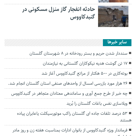
حادثه انفجار گاز منزل مسکونی در
گنبدکاووس
سایر خبرها
سنددار شدن حریم و بستر رودخانه در ۸ شهرستان گلستان
۱۷ تن گوشت هدیه نیکوکاران گلستانی به نیازمندان
بوته‌کاری در ۵۰۰ هکتار از مراتع گنبدکاووس آغاز شد
۲۶ هزار مورد بازرسی امسال از واحدهای صنفی استان گلستان انجام شد.
چه خبر از طرح جمع آوری و ساماندهی معتادان‌ متجاهر در گنبدکاووس
ویلاسازی نفس باغات گلستان را بُرید
۵۳ درصد تلفات جاده ای گلستان راکب موتورسیکلت یاعابران پیاده
هستند
فرماندار ویژه گنبدکاووس از بانوان ادارات بمناسبت هفته زن و روز مادر