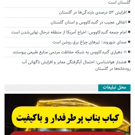
گلستان است
افزایش ۵۳ درصدی بارندگی‌ها در گلستان
اتفاقی عجیب در‌ گنبدکاووس و استان گلستان
امام جمعه گنبدکاووس: اخراج آمریکا از منطقه درحال نهایی‌شدن است
صدای شهروند: تیرهای چراغ برق روشن است
۱۱ دهیاری گنبدکاووس به شبکه حفاظت مردمی منابع طبیعی پیوستند
هشدار هواشناسی؛ احتمال آبگرفتگی معابر و افزایش ناگهانی آب
رودخانه‌ها در گلستان
محل تبلیغات