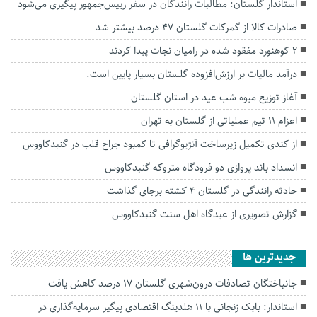
استاندار گلستان: مطالبات رانندگان در سفر رییس‌جمهور پیگیری می‌شود
صادرات کالا از گمرکات گلستان ۴۷ درصد بیشتر شد
۲ کوهنورد مفقود شده در رامیان‌ نجات پیدا کردند
درآمد مالیات بر ارزش‌افزوده گلستان بسیار پایین است.
آغاز توزیع میوه شب عید در استان گلستان
اعزام ۱۱ تیم عملیاتی از گلستان به تهران
از کندی تکمیل زیرساخت‌ آنژیوگرافی تا کمبود جراح قلب در گنبدکاووس
انسداد باند پروازی دو فرودگاه متروکه گنبدکاووس
حادثه رانندگی در گلستان ۴ کشته برجای گذاشت
گزارش تصویری از عیدگاه اهل سنت گنبدکاووس
جديدترين ها
جانباختگان تصادفات درون‌شهری گلستان ۱۷ درصد کاهش یافت
استاندار: بابک زنجانی با ۱۱ هلدینگ اقتصادی پیگیر سرمایه‌گذاری در