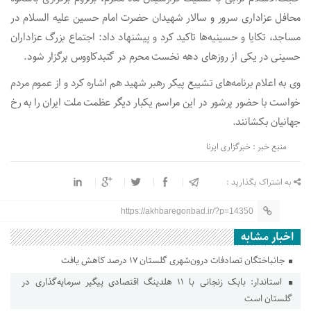
محافل عزاداری سرور و سالار شهیدان حضرت امام حسین علیه السلام در
مساجد، تکایا و حسینیه‌ها تاکید کرد و پیشنهاد داد: اجتماع بزرگ عزاداران
حسینی در یکی از روزهای دهه نخست محرم در گنبدکاووس برگزار شود.
وی به اعلام برنامه‌های تشییع پیکر رهبر شهید هم اشاره کرد و از عموم مردم
خواست با حضور پرشور در این مراسم یکبار دیگر عظمت ملت ایران را به رخ
جهانیان بکشانند.
منبع خبر : خبرگزاری ایرنا
به اشتراک بگذارید :
https://akhbaregonbad.ir/?p=14350
اخبار مشابه
جانباختگان تصادفات درون‌شهری گلستان ۱۷ درصد کاهش یافت
استاندار: بابک زنجانی با ۱۱ هلدینگ اقتصادی پیگیر سرمایه‌گذاری در
گلستان است