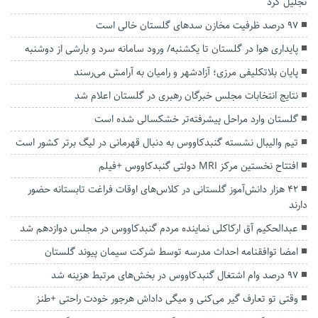
تجلیل کرد
۹۷ درصد ظرفیت مخازن سدهای گلستان خالی است
پایداری هوا در گلستان تا یکشنبه/ ورود سامانه سرد و بارشی از دوشنبه
پایان بلاتکلیفی مرزی؛ آزادشهر و رامیان به آرامش می‌رسند
نتایج انتخابات مجلس خبرگان رهبری در گلستان اعلام شد
گلستان وارد مراحل پیشرفته‌تر خشکسالی شده است
تیم والیبال نشسته گنبدکاووس به دنبال قهرمانی در لیگ برتر کشور است
افتتاح نخستین مرکز MRI دولتی گنبدکاووس +فیلم
۴۲ هزار دانش‌آموز گلستانی در کلاس‌های اوقات فراغت تابستانه حضور
دارند
عبدالحکیم آق ارکاکلی نماینده مردم گنبدکاووس در مجلس دوازدهم شد
امضا توافقنامه احداث مدرسه توسط شرکت سیمان پیوند گلستان
۹۷ درصد وام اشتغال گنبدکاووس در بخش‌های مرتبط هزینه شد
وقتی تو تعارف گیر می‌کنی و میگی داداش هرجور خودت راحتی +طنز