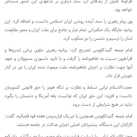
هرگونه عدول از بندهای آن، سند دیگری بر بدعهدی این کشور مستکبر
خواهد بود.
وی پیام رهبری را سند آینده روشن ایران اسلامی دانست و اضافه کرد: این
بیانیه جایگاه یک حکمرانی تمام عیار و جامع برای ملت ایران و محور مقاومت
لبنان را ترسیم و دشمن را نیز منکوب کرد.
امام جمعه گنبدکاووس تصریح کرد: بیانیه رهبری جلوی برخی تندروها و
افراطیون نسبت به تفاهم‌نامه را گرفت و با تایید دلسوزی مسوولان و تعهد
آنها جهت نظارت بر اجرای تفاهم‌نامه، ملت مبعوث شده ایران را نیز در کنار
خویش قرار داد.
حجت‌الاسلام ترابی تسلط و نظارت بر تنگه هرمز را حق قانونی کشورمان
دانست و افزود: این حق ایران که توانست یقه آمریکا و دشمنان را بگیرد
نباید در هیچ شرایطی از دست برود.
امام جمعه گنبدکاووس همچنین با تبریک فرارسیدن هفته قوه قضائیه، گفت:
کارکنان این دستگاه، پشتیبانان اصلی اجرای عدالت در جامعه هستند.
حجت‌الاسلام ترابی با تسلیت فرارسیدن ماه محرم، برلزوم برگزاری باشکوه