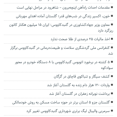
مقدمات احداث راه‌آهن اینچه‌برون – شاهرود در مراحل نهایی است
خون، اکسیر زندگی در شب‌های قدر؛ گلستان آماده اهدای مهربانی
معاون وزیر جهادکشاورزی در گنبدکاووس: ایران ۱۵ میلیون هکتار کانون
ریزگرد دارد
اخذ مالیات ۲۵ درصدی از طلا صحت ندارد
کنفرانس ملی گردشگری سلامت و طبیعت‌درمانی در گنبدکاووس برگزار
شد
۵ کشته در برخورد اتوبوس گنبدکاووس با ۸ دستگاه خودرو در محور
سوادکوه
کشف سیگار و تنباکوی قاچاق در گرگان
واردات ۱۲۰ هزار دام زنده به گلستان آغاز شد
برداشت نوبرانه زعفران در گلستان آغاز شد
گلستان جزو ۵ استان برتر در حوزه ساخت مسکن به روش خودمالکی
سرمربی والیبال لیگ برتری شهرداری گنبدکاووس تغییر کرد