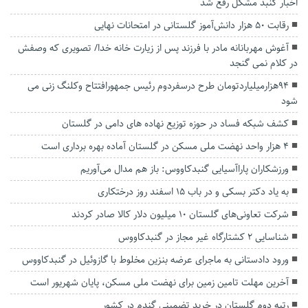
اخبار گنبد مشکل رفع شد
رقابت ۵۰ هزار دانش‌آموز گلستانی در امتحانات نهایی
آغوش مهربانانه مادر با فرزند پس از زیارت خانه خدا/ تصویری که وصفش
در کلام نمی گنجد
۹۴هزارمیلیاردتومان طرح درسفردوم رئیس جمهورافتتاح وکلنگ زنی می
شود
کشف شبکه فساد در حوزه توزیع نهاده های دامی در گلستان
۴ هزار واحد نهضت ملی مسکن در گلستان آماده بهره برداری است
ورزشکاران پاراآسیایی گنبدکاووس: باز هم مدال می‌آوریم
به یاد دکتر بسکی و در باب ۱۵ اسفند روز درختکاری
شرکت‌ تعاونی‌های گلستان ۱۰ میلیون دلار کالا صادر کردند
شناسایی ۲ کشتارگاه غیر مجاز در گنبدکاووس
ورود دادستانی به ماجرای عرضه بنزین مخلوط با گازوئیل در گنبدکاووس
آخرین مهلت تامین زمین برای نهضت ملی مسکن، پایان شهریور است
رتبه دوم گلستان در خرید تضمینی گندم در کشور