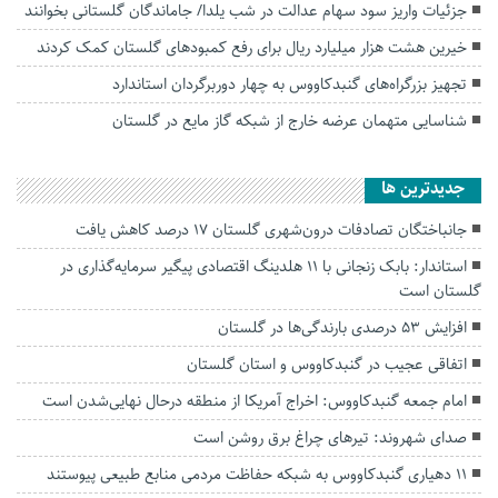
جزئیات واریز سود سهام عدالت در شب یلدا/ جاماندگان گلستانی بخوانند
خیرین هشت هزار میلیارد ریال برای رفع کمبودهای گلستان کمک کردند
تجهیز بزرگراه‌های گنبدکاووس به چهار دوربرگردان‌ استاندارد
شناسایی متهمان عرضه خارج از شبکه گاز مایع در گلستان
جديدترين ها
جانباختگان تصادفات درون‌شهری گلستان ۱۷ درصد کاهش یافت
استاندار: بابک زنجانی با ۱۱ هلدینگ اقتصادی پیگیر سرمایه‌گذاری در
گلستان است
افزایش ۵۳ درصدی بارندگی‌ها در گلستان
اتفاقی عجیب در‌ گنبدکاووس و استان گلستان
امام جمعه گنبدکاووس: اخراج آمریکا از منطقه درحال نهایی‌شدن است
صدای شهروند: تیرهای چراغ برق روشن است
۱۱ دهیاری گنبدکاووس به شبکه حفاظت مردمی منابع طبیعی پیوستند