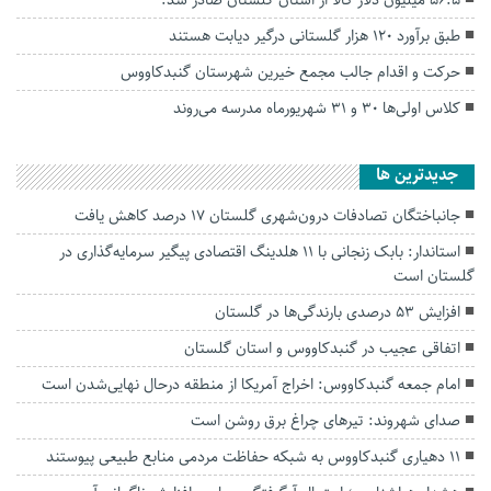
56.5 میلیون دلار کالا از استان گلستان صادر شد.
طبق برآورد ۱۲۰ هزار گلستانی درگیر دیابت هستند
حرکت و اقدام‌ جالب مجمع خیرین شهرستان گنبدکاووس
کلاس اولی‌ها ۳۰ و ۳۱ شهریورماه مدرسه می‌روند
جديدترين ها
جانباختگان تصادفات درون‌شهری گلستان ۱۷ درصد کاهش یافت
استاندار: بابک زنجانی با ۱۱ هلدینگ اقتصادی پیگیر سرمایه‌گذاری در
گلستان است
افزایش ۵۳ درصدی بارندگی‌ها در گلستان
اتفاقی عجیب در‌ گنبدکاووس و استان گلستان
امام جمعه گنبدکاووس: اخراج آمریکا از منطقه درحال نهایی‌شدن است
صدای شهروند: تیرهای چراغ برق روشن است
۱۱ دهیاری گنبدکاووس به شبکه حفاظت مردمی منابع طبیعی پیوستند