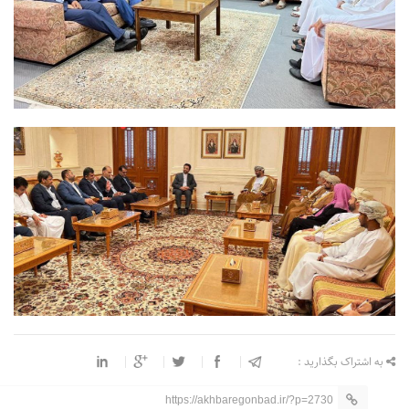
به اشتراک بگذارید :
https://akhbaregonbad.ir/?p=2730