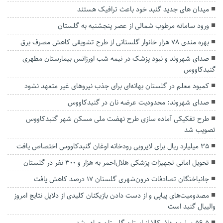
میدان های جدید گنبد خود باعث ترافیک هستند
ورود سامانه مرطوب شمالی از عصر پنجشنبه به گلستان
بهره مندی ۷۸ هزار خانوار گلستانی از طرح تشویقی کاهش مصرف برق
صدای شهروند و نبود پزشک در نیمه شب اورژانس بیمارستان مطهری
گنبدکاووس
کمبود معلم در گلستان بهانه‌ای برای جذب نیروهای غیر متعهد نشود
صدای شهروند: محدودیت عرضه نان در گنبدکاووس
طرح تفکیکی آماده سازی طرح نهضت ملی مسکن شهر گنبدکاووس
تصویب شد
۳۵ میلیارد ریال برای لایروبی رودخانه اوغان گنبدکاووس اختصاص یافت
تحویل امانی تجهیزات پزشکی هلال‌احمر به هزار و ۳۰۰ نفر در گلستان
جانباختگان تصادفات درون‌شهری گلستان ۱۷ درصد کاهش یافت
مصدومیت‌های پیاپی‌ و از دست دادن بازیکنان کلیدی از دلایل نتایج امروز
والیبال گنبد است