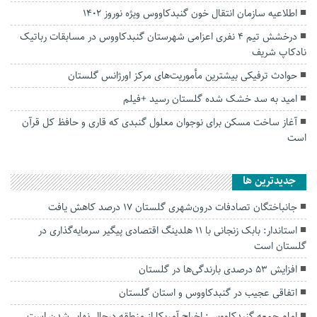
اطلاعیه سازمان انتقال خون گنبدکاووس ویژه نوروز 1402
درخشش تیم 4 نفری اعزامی شهرستان گنبدکاووس در مسابقات رباتیک
نادکاپ شریف
حوادث ترفیکی بیشترین مأموریت‌های مرکز اورژانس گلستان
امید به سد خشک شده گلستان رسید +فیلم
آغاز ساخت مسکن برای نوجوان معلول گنبدی که قاری و حافظ کل قرآن
است
جديدترين ها
جانباختگان تصادفات درون‌شهری گلستان ۱۷ درصد کاهش یافت
استاندار: بابک زنجانی با ۱۱ هلدینگ اقتصادی پیگیر سرمایه‌گذاری در
گلستان است
افزایش ۵۳ درصدی بارندگی‌ها در گلستان
اتفاقی عجیب در‌ گنبدکاووس و استان گلستان
امام جمعه گنبدکاووس: اخراج آمریکا از منطقه درحال نهایی‌شدن است