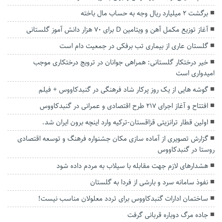
برگشت ۲ میلیارد ریال وجه به حساب مال باخته
آغاز توزیع مکمل آهن و ویتامین D برای ۷۰ هزار دانش آموز گلستانی
گلستان عاری از بیماری تب برفکی در جمعیت دام است
خیر درختکار گلستانی: همراهی جوانان در ترویج درختکاری موجب
امیدواری است
گوشه هایی از یک روز پرکار شاد فرهنگی در گنبدکاووس + فیلم
افتتاح و آغاز اجرای ۲۱۷ طرح اقتصادی و عمرانی در گنبدکاووس
اولین قطار ترانزیتی قزاقستان-ترکیه وارد اینچه برون ایران شد.
گزارش تصویری از آماده سازی مکان جشنواره فرهنگ و توسعه اقتصادی
روستا در گنبدکاووس
هشدارهای لازم جهت مقابله با سیلاب به مردم داده شود
نفوذ سامانه سرد و بارشی از فردا به گلستان
ساختمان ادارات گنبدکاووس برای تردد معلولان مناسب نیست!
جاده مرگ دوباره قربانی گرفت