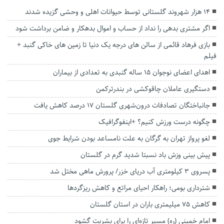
۱۴ هزار شهروند گلستانی توسط حیوانات اهلی و وحشی گزیده شدند
اگر مشتری بدهی را نداد از حساب و اموال بدهکار و ضامن برداشت شود
بازی فرهاد قائمی از سالن های درجه یک دنیا تا زمین های خاکی گنبد +
فیلم
اهدای اعضای نوجوان ۱۵ ساله گنبدی به تعدادی از بیماران
دستگیری عاملان چاقوکشی در بندرترکمن
جانباختگان تصادفات درون‌شهری گلستان ۱۷ درصد کاهش یافت
چگونه درست ورزش کنیم؟ +اینفوگرافیک
لغو پرواز تهران به گرگان به علت نامساعد بودن شرایط جوی
پیش بینی وزش باد نسبتا شدید گرم در گلستان
پسروی ۳ کیلومتری آب دریای خزر/ پرورش ماهی مختل شد
شترداری بومی؛ راهکار احیای مراتع و کاهش ریزگردها
کاهش ۷۵ میلیمتری باران در استان گلستان
امام خمینی (ره) مسیر تازه‌ای را برای بشریت گشود