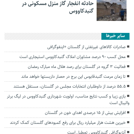
حادثه انفجار گاز منزل مسکونی در
گنبدکاووس
سایر خبرها
صادرات کالاهای غیرنفتی از گلستان +اینفوگرافی
محل کسب ۹۰ درصد مشاوران املاک گنبدکاووس استیجاری است
فعالیت ۳ گروه در گلستان برای رصد هلال ماه مبارک رمضان
تا زمان مرمت گنبدقابوس این برج در حصار داربستها خواهد ماند
۵۵.۵ درصد از داوطلبان انتخابات مجلس در گلستان، مستقل هستند
بازی زیبا و کسب نتایج مناسب، اولویت شهرداری گنبدکاووس در لیگ برتر
والیبال است
افزایش بیش از ۱۵ درصدی اهدای خون در گلستان
خیرین هشت هزار میلیارد ریال برای رفع کمبودهای گلستان کمک کردند
آنژیوگرافی گنبدکاووس‌ تعطیل است