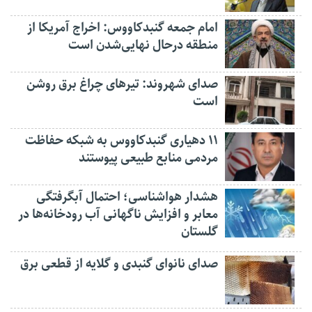
امام جمعه گنبدکاووس: اخراج آمریکا از
منطقه درحال نهایی‌شدن است
صدای شهروند: تیرهای چراغ برق روشن
است
۱۱ دهیاری گنبدکاووس به شبکه حفاظت
مردمی منابع طبیعی پیوستند
هشدار هواشناسی؛ احتمال آبگرفتگی
معابر و افزایش ناگهانی آب رودخانه‌ها در
گلستان
صدای نانوای گنبدی و گلایه از قطعی برق