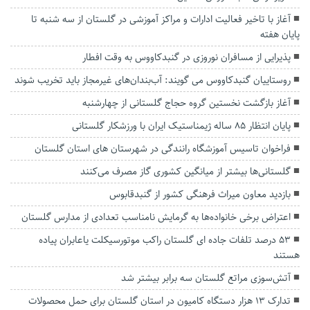
آغاز با تاخیر فعالیت ادارات و مراکز آموزشی در گلستان از سه شنبه تا
پایان هفته
پذیرایی از مسافران نوروزی در گنبدکاووس به وقت افطار
روستاییان گنبدکاووس می گویند: آب‌بندان‌های غیرمجاز باید تخریب شوند
آغاز بازگشت نخستین گروه حجاج گلستانی از چهارشنبه
پایان انتظار ۸۵ ساله ژیمناستیک ایران با ورزشکار گلستانی
فراخوان تاسيس آموزشگاه رانندگی در شهرستان های استان گلستان
گلستانی‌ها بیشتر از میانگین کشوری گاز مصرف می‌کنند
بازدید معاون میراث فرهنگی کشور از گنبدقابوس
اعتراض برخی خانواده‌ها به گرمایش نامناسب تعدادی از مدارس گلستان
۵۳ درصد تلفات جاده ای گلستان راکب موتورسیکلت یاعابران پیاده
هستند
آتش‌سوزی مراتع گلستان سه برابر بیشتر شد
تدارک ۱۳ هزار دستگاه کامیون در استان گلستان برای حمل محصولات