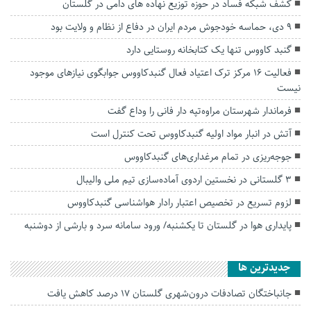
کشف شبکه فساد در حوزه توزیع نهاده های دامی در گلستان
۹ دی، حماسه خودجوش مردم ایران در دفاع از نظام و ولایت بود
گنبد کاووس تنها یک کتابخانه روستایی دارد
فعالیت ۱۶ مرکز ترک اعتیاد فعال گنبدکاووس جوابگوی نیازهای موجود
نیست
فرماندار شهرستان مراوه‌تپه دار فانی را وداع گفت
آتش در انبار مواد اولیه گنبدكاووس تحت کنترل است
جوجه‌ریزی در تمام مرغداری‌های گنبدکاووس
3 گلستانی در نخستین اردوی آماده‌سازی تیم ملی والیبال
لزوم تسریع در تخصیص اعتبار رادار هواشناسی گنبدکاووس
پایداری هوا در گلستان تا یکشنبه/ ورود سامانه سرد و بارشی از دوشنبه
جديدترين ها
جانباختگان تصادفات درون‌شهری گلستان ۱۷ درصد کاهش یافت