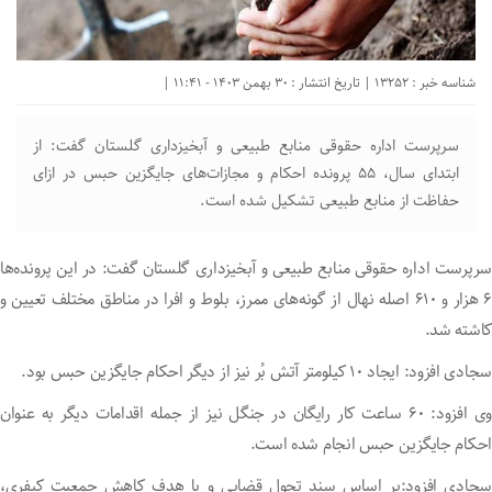
شناسه خبر : 13252 | تاریخ انتشار : 30 بهمن 1403 - 11:41 |
سرپرست اداره حقوقی منابع طبیعی و آبخیزداری گلستان گفت: از
ابتدای سال، ۵۵ پرونده احکام و مجازات‌های جایگزین حبس در ازای
حفاظت از منابع طبیعی تشکیل شده است.
سرپرست اداره حقوقی منابع طبیعی و آبخیزداری گلستان گفت: در این پرونده‌ها
۶ هزار و ۶۱۰ اصله نهال از گونه‌های ممرز، بلوط و افرا در مناطق مختلف تعیین و
کاشته شد.
سجادی افزود: ایجاد ۱۰ کیلومتر آتش بُر نیز از دیگر احکام جایگزین حبس بود.
وی افزود: ۶۰ ساعت کار رایگان در جنگل نیز از جمله اقدامات دیگر به عنوان
احکام جایگزین حبس انجام شده است.
سجادی افزود:بر اساس سند تحول قضایی و با هدف کاهش جمعیت کیفری،