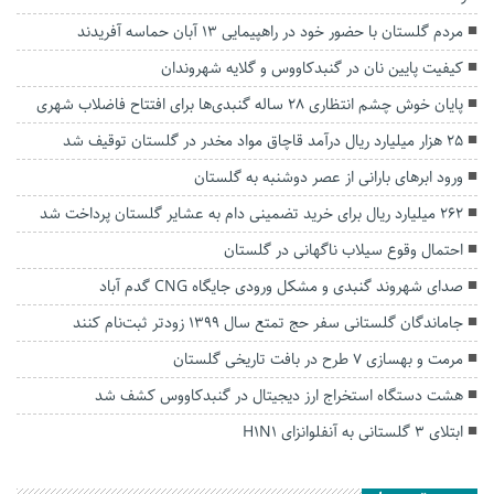
مردم گلستان با حضور خود در راهپیمایی ۱۳ آبان حماسه آفریدند
کیفیت پایین نان در گنبدکاووس و گلایه شهروندان
پایان خوش چشم انتظاری ۲۸ ساله گنبدی‌ها برای افتتاح فاضلاب شهری
۲۵ هزار میلیارد ریال درآمد قاچاق مواد مخدر در گلستان توقیف شد
ورود ابر‌های بارانی از عصر دوشنبه به گلستان
۲۶۲ میلیارد ریال برای خرید تضمینی دام به عشایر گلستان پرداخت شد
احتمال وقوع سیلاب ناگهانی در گلستان
صدای شهروند گنبدی و مشکل ورودی جایگاه CNG گدم آباد
جاماندگان گلستانی سفر حج تمتع سال ۱۳۹۹ زودتر ثبت‌نام کنند
مرمت و بهسازی ۷ طرح در بافت تاریخی گلستان
هشت دستگاه استخراج ارز دیجیتال در گنبدکاووس کشف شد
ابتلای ۳ گلستانی به آنفلوانزای H1N1