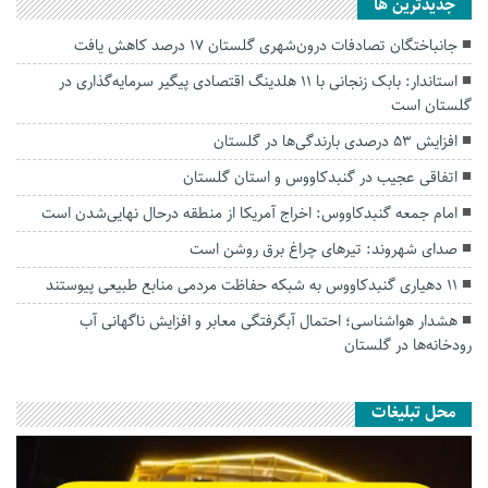
جديدترين ها
جانباختگان تصادفات درون‌شهری گلستان ۱۷ درصد کاهش یافت
استاندار: بابک زنجانی با ۱۱ هلدینگ اقتصادی پیگیر سرمایه‌گذاری در
گلستان است
افزایش ۵۳ درصدی بارندگی‌ها در گلستان
اتفاقی عجیب در‌ گنبدکاووس و استان گلستان
امام جمعه گنبدکاووس: اخراج آمریکا از منطقه درحال نهایی‌شدن است
صدای شهروند: تیرهای چراغ برق روشن است
۱۱ دهیاری گنبدکاووس به شبکه حفاظت مردمی منابع طبیعی پیوستند
هشدار هواشناسی؛ احتمال آبگرفتگی معابر و افزایش ناگهانی آب
رودخانه‌ها در گلستان
محل تبلیغات