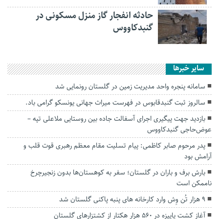
حادثه انفجار گاز منزل مسکونی در
گنبدکاووس
سایر خبرها
سامانه پنجره واحد مدیریت زمین در گلستان رونمایی شد
سالروز ثبت گنبدقابوس در فهرست میراث جهانی یونسکو گرامی باد.
بازدید جهت پیگیری اجرای آسفالت جاده بین روستایی ملاعلی تپه –
عوض‌حاجی گنبدکاووس
پدر مرحوم صابر کاظمی: پیام تسلیت مقام معظم رهبری قوت قلب و
آرامش بود
بارش برف و باران در گلستان؛ سفر به کوهستان‌ها بدون زنجیرچرخ
ناممکن است
۹ هزار تُن وِش وارد کارخانه های پنبه پاکنی گلستان شد
آغاز کشت پاییزه در ۵۶۰ هزار هکتار از کشتزارهای گلستان