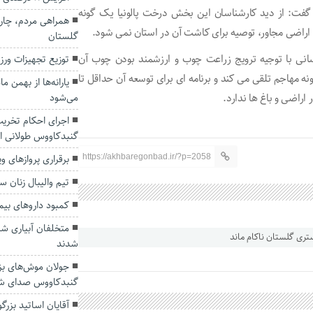
گفت: از دید کارشناسان این بخش درخت پالونیا یک گونه
همراهی مردم، چار
 اراضی مجاور، توصیه برای کاشت آن در استان نمی شود.
گلستان
 کسانی با توجیه ترویج زراعت چوب و ارزشمند بودن چوب آن
توزیع تجهیزات ور
 مهاجم تلقی می کند و برنامه ای برای توسعه آن حداقل تا
یارانه‌ها از بهمن م
اراضی و باغ ها ندارد.
می‌شود
اجرای احکام تخری
گنبدکاووس طولانی 
برقراری پرواز‌های و
https://akhbaregonbad.ir/?p=2058
تیم والیبال زنان 
کمبود داروهای بی
متخلفان آبیاری شا
شدند
جولان موش‌های بز
گنبدکاووس صدای شهر
آقایان اساتید بزرگو