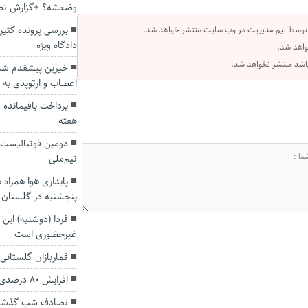
وضعشه؟ +گزارش تص
بررسی پرونده کثیر
 توسط تیم مدیریت در وب سایت منتشر خواهد شد.
دادگاه ویژه
واهد شد.
 باشد منتشر نخواهد شد.
خیرین پیشقدم شدن
اعصاب و ارتوپدی به 
پرداخت باقیمانده 
هفته
دومین فوتبالیست 
تیم‌ملی
پایداری هوا همراه 
پنجشنبه در گلستان
فردا (دوشنبه) این
غیرحضوری است
قماربازان گلستانی ۱۳۵ میلیارد تومان محکوم شدن
افزایش ۸۰ درصدی درآمد ۳۶ شهرداری استان گلستان
تصادف شب گذشته 