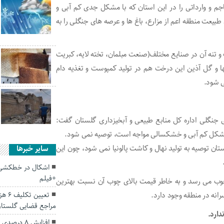
جم و وارداتی را در این استان که با مشکل جدی کم آبی و
یعت منطقه اعم از مزارع، باغ ها و عرصه های جنگلی را به
ست که چوب و تنه آن در صنایع مختلف(صنعت مبلمان، تخته لایه، کبریت
گها و گل آذین این درخت هم در تولید کمپوست و تغذیه دام
ی شود.
ی جنگلی اداره کل منابع طبیعی و آبخیزداری گلستان گفت:
ا مشکل کم آبی و خشکسالی مواجه است‌، توصیه نمی شود.
استان توصیه به تولید نهال و کاشت پالونیا نمی شود، چون این
سایر خبرها
اشکال در خطکشی 
+فیلم
 چوب می رسد و به خاطر قیمت بالای چوب آن نسبت بهترین
نه در منطقه وجود دارد.
تعیی
مراجع قضایی گلستا
دارد.
افزایش ۸ درصدی ترددهای نوروزی در گلستان