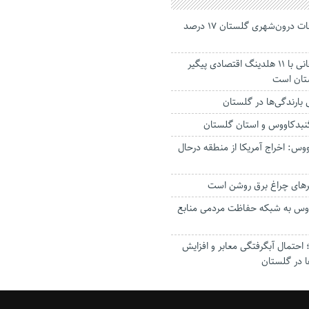
جانباختگان تصادفات درون‌شهری گلستان ۱۷ درصد
استاندار: بابک زنجانی با ۱۱ هلدینگ اقتصادی پیگیر
ستان است
گنبدکاووس و استان گلستان
وس: اخراج آمریکا از منطقه درحال
رهای چراغ برق روشن است
اووس به شبکه حفاظت مردمی منابع
حتمال آبگرفتگی معابر و افزایش
ا در گلستان