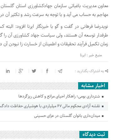
معاون مدیریت باغباتی سازمان جهادکشاورزی استان گلستان 
مهاجم به حساب می آید و با توجه به سرعت رشد و تکثیر آن در
نویدرضا فرهانی در گفت و گو با خبرنگار ایرنا افزود: البته
طرفدار توسعه آن هستند، ولی سیاست جهاد کشاورزی آن را گونه
زمان تکمیل فرآیند تحقیقات و اطمینان از خسارت زا نبودن آن در 
منبع خبر : ایرنا
به اشتراک بگذارید :
اخبار مشابه
شترداری بومی؛ راهکار احیای مراتع و کاهش ریزگردها
نقشه آزادی محکوم مالی ۶۷ میلیاردی با هوشیاری حفاظت دادگستری گلستان ناکام ماند
میدان‌داری بانوان گلستان در عزای حسینی
ثبت دیدگاه