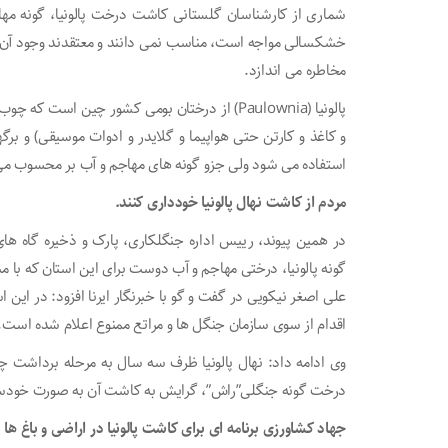
شماری از کارشناسان گلستانی کاشت درخت پالونیا، گونه مها
خشکسالی مواجه است، مناسب نمی دانند و معتقدند وجود آن طب
مخاطره می اندازد.
پالونیا (Paulownia) از درختان بومی کشور چین ا
و کاغذ و کارتن حتی هواپیما و گلایدر و ادوات موسیقی) و بر
استفاده می شود ولی جزو گونه های مهاجم و آب بر محسوب م
مردم از کاشت نهال پالونیا خودداری کنند.
در همین پیوند، رییس اداره جنگلکاری، پارک و ذخیره گاه ها
گونه پالونیا، درختی مهاجم و آب دوست برای این استان که ب
علی اصغر نیکویی در گفت و گو با خبرنگار ایرنا افزود: در این 
اقدام از سوی سازمان جنگل ها و مراتع ممنوع اعلام شده است.
وی ادامه داد: نهال پالونیا ظرف سه سال به مرحله برداشت
درخت گونه جنگلی”راش”، گرایش به کاشت آن به صورت خودسرا
جهاد کشاورزی برنامه ای برای کاشت پالونیا در اراضی و باغ ها ن