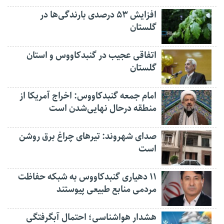
افزایش ۵۳ درصدی بارندگی‌ها در
گلستان
اتفاقی عجیب در‌ گنبدکاووس و استان
گلستان
امام جمعه گنبدکاووس: اخراج آمریکا از
منطقه درحال نهایی‌شدن است
صدای شهروند: تیرهای چراغ برق روشن
است
۱۱ دهیاری گنبدکاووس به شبکه حفاظت
مردمی منابع طبیعی پیوستند
هشدار هواشناسی؛ احتمال آبگرفتگی