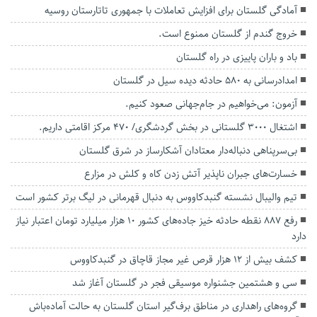
آمادگی گلستان برای افزایش تعاملات با جمهوری تاتارستان روسیه
خروج گندم از گلستان ممنوع است.
باد و باران پاییزی در راه گلستان
امدادرسانی به ۵۸۰ حادثه دیده سیل در گلستان
آزمون: می‌خواهیم در جام‌جهانی صعود کنیم.
اشتغال ۳۰۰۰ گلستانی در بخش گردشگری/ ۴۷۰ مرکز اقامتی داریم.
بی‌سرپناهی دنباله‌دار معتادان آشکارساز در شرق گلستان
خسارت‌های جبران ناپذیر آتش زدن کاه و کلش در مزارع
تیم والیبال نشسته گنبدکاووس به دنبال قهرمانی در لیگ برتر کشور است
رفع ۸۸۷ نقطه حادثه خیز جاده‌های کشور ۱۰ هزار میلیارد تومان اعتبار نیاز
دارد
کشف بیش از ۱۲ هزار قرص غیر مجاز قاچاق در گنبدکاووس
سی و هشتمین جشنواره موسیقی فجر در گلستان آغاز شد
گروه‌های راهداری در مناطق برف‌گیر استان گلستان به حالت آماده‌باش