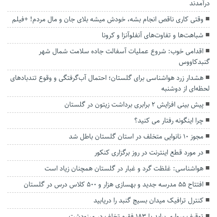
درآمدند
وقتی کاری ناقص انجام بشه، خودش میشه بلای جان و‌ مال مردم! +فیلم
شباهت‌ها و تفاوت‌های آنفلوآنزا و کرونا
اقدامی خوب: شروع عملیات آسفالت جاده سلامت شمال شهر
گنبدکاووس
هشدار زرد هواشناسی برای گلستان؛ احتمال آب‌گرفتگی و وقوع تندباد‌های
لحظه‌ای از دوشنبه
پیش بینی افزایش ۲ برابری برداشت زیتون در گلستان
چرا اینگونه رفتار می کنید؟
مجوز ۱۰ نانوایی متخلف در استان گلستان باطل شد
در مورد قطع اینترنت در روز برگزاری کنکور
هواشناسی: غلظت گرد و غبار در گلستان همچنان زیاد است
افتتاح ۵۵ مدرسه جدید و بهسازی هزار و ۵۰۰ کلاس درس در گلستان
کنترل ترافیک میدان بسیج گنبد را دریابید
توقیف سواری پراید با ۱۸۳ فقره تخلف در مینودشت