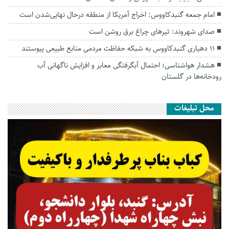
امام جمعه گنبدکاووس: اخراج آمریکا از منطقه درحال نهایی‌شدن است
صدای شهروند: تیرهای چراغ برق روشن است
۱۱ دهیاری گنبدکاووس به شبکه حفاظت مردمی منابع طبیعی پیوستند
هشدار هواشناسی؛ احتمال آبگرفتگی معابر و افزایش ناگهانی آب
رودخانه‌ها در گلستان
محل تبلیغات