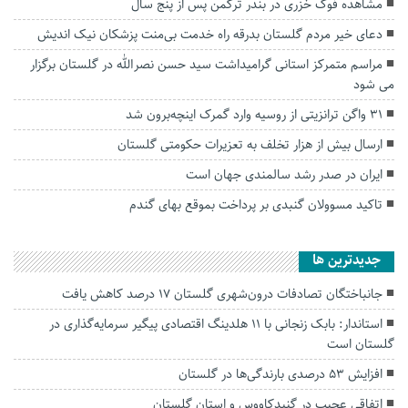
مشاهده فوک خزری در بندر ترکمن پس از پنج سال
دعای خیر مردم گلستان بدرقه راه خدمت بی‌منت پزشکان نیک اندیش
مراسم متمرکز استانی گرامیداشت سید حسن نصرالله در گلستان برگزار
می شود
۳۱ واگن ترانزیتی از روسیه وارد گمرک اینچه‌برون شد
ارسال بیش از هزار تخلف به تعزیرات حکومتی گلستان
ایران در صدر رشد سالمندی جهان است
تاکید مسوولان گنبدی بر پرداخت بموقع بهای گندم
جديدترين ها
جانباختگان تصادفات درون‌شهری گلستان ۱۷ درصد کاهش یافت
استاندار: بابک زنجانی با ۱۱ هلدینگ اقتصادی پیگیر سرمایه‌گذاری در
گلستان است
افزایش ۵۳ درصدی بارندگی‌ها در گلستان
اتفاقی عجیب در‌ گنبدکاووس و استان گلستان