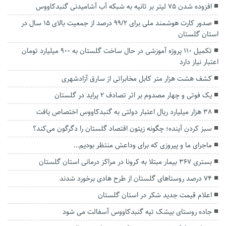
افزوده شدن ۷۵ لیتر بر ثانیه به شبکه آب آشامیدنی گنبدکاووس
صدور کارت هوشمند ملی برای ۹۹/2 درصد از جمعیت بالای ۱۵ سال در
استان گلستان
تکمیل ۱۱۰ پروژه آموزشی در حال ساخت گلستان به ۹۰۰ میلیارد تومان
اعتبار نیاز دارد
کشف هشت هزار متر کابل مخابراتی از سارق آزادشهری
یک فوتی و چهار مصدوم بر اثر تصادف ۲ پراید در گلستان
۳۸ هزار میلیارد ریال اعتبار دولتی به گنبدکاووس اختصاص یافت
سبز کردن آینده؛ چگونه زیتون اقتصاد گلستان را دگرگون می‌کند؟
ماجرای ما و پیروزی که برای وداعش منتظر بودیم…
بستری ۳۶۷ بیمار مبتلا به کرونا در مراکز درمانی استان گلستان
۷۴ درصد روستاهای گلستان از طرح هادی برخورد شدند
اعلام قیمت جدید شکر در استان گلستان
جاده روستای بیشک تپه گنبدکاووس آسفالت می شود