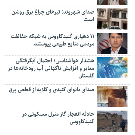
صدای شهروند: تیرهای چراغ برق روشن
است
۱۱ دهیاری گنبدکاووس به شبکه حفاظت
مردمی منابع طبیعی پیوستند
هشدار هواشناسی؛ احتمال آبگرفتگی
معابر و افزایش ناگهانی آب رودخانه‌ها در
گلستان
صدای نانوای گنبدی و گلایه از قطعی برق
حادثه انفجار گاز منزل مسکونی در
گنبدکاووس