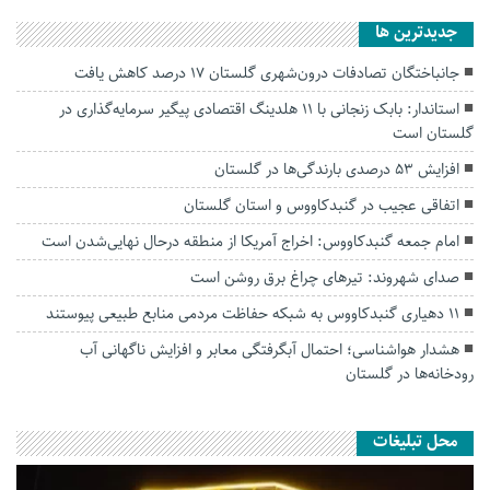
جديدترين ها
جانباختگان تصادفات درون‌شهری گلستان ۱۷ درصد کاهش یافت
استاندار: بابک زنجانی با ۱۱ هلدینگ اقتصادی پیگیر سرمایه‌گذاری در
گلستان است
افزایش ۵۳ درصدی بارندگی‌ها در گلستان
اتفاقی عجیب در‌ گنبدکاووس و استان گلستان
امام جمعه گنبدکاووس: اخراج آمریکا از منطقه درحال نهایی‌شدن است
صدای شهروند: تیرهای چراغ برق روشن است
۱۱ دهیاری گنبدکاووس به شبکه حفاظت مردمی منابع طبیعی پیوستند
هشدار هواشناسی؛ احتمال آبگرفتگی معابر و افزایش ناگهانی آب
رودخانه‌ها در گلستان
محل تبلیغات