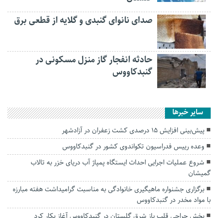
صدای نانوای گنبدی و گلایه از قطعی برق
حادثه انفجار گاز منزل مسکونی در
گنبدکاووس
سایر خبرها
پیش‌بینی افزایش ۱۵ درصدی کشت زعفران در آزادشهر
وعده رییس فدراسیون تکواندوی کشور در گنبدکاووس
شروع عملیات اجرایی احداث ایستگاه پمپاژ آب دریای خزر به تالاب
گمیشان
برگزاری جشنواره ماهیگیری خانوادگی به‌ مناسبت گرامیداشت هفته مبارزه
با مواد مخدر در گنبدکاووس
بخش جراحی قلب باز شرق گلستان در گنبدکاووس آغاز بکار کرد