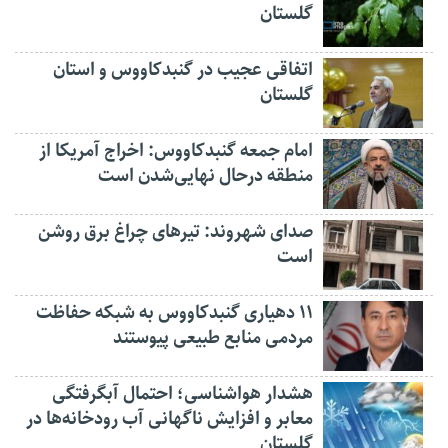
گلستان
اتفاقی عجیب در‌ گنبدکاووس و استان
گلستان
امام جمعه گنبدکاووس: اخراج آمریکا از
منطقه درحال نهایی‌شدن است
صدای شهروند: تیرهای چراغ برق روشن
است
۱۱ دهیاری گنبدکاووس به شبکه حفاظت
مردمی منابع طبیعی پیوستند
هشدار هواشناسی؛ احتمال آبگرفتگی
معابر و افزایش ناگهانی آب رودخانه‌ها در
گلستان